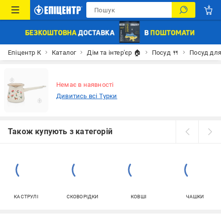
Епіцентр К
Каталог
Дім та інтер'єр 🏠
Посуд 🍴
Посуд для
Немає в наявності
Дивитись всі Турки
Також купують з категорій
КАСТРУЛІ
СКОВОРІДКИ
КОВШІ
ЧАШКИ