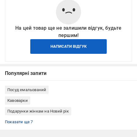
На цей товар ще не залишили відгук, будьте
першим!
НАПИСАТИ ВІДГУК
Популярні запити
Посуд емальований
Кавоварки
Подарунки жінкам на Новий рік
Подарунки колегам на Новий рік
Подарунки чоловікам на Новий рік
Все для приготування кави
Посуд для чаю та кави
Турки для газових плит
Турки для електричних плит
Турки Metrot
Показати ще 7