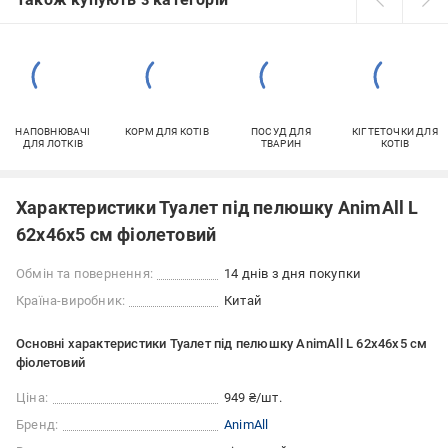
НАПОВНЮВАЧІ
КОРМ ДЛЯ КОТІВ
ПОСУД ДЛЯ
КІГТЕТОЧКИ ДЛЯ
ДЛЯ ЛОТКІВ
ТВАРИН
КОТІВ
Характеристики Туалет під пелюшку AnimAll L
62х46х5 cм фіолетовий
Обмін та повернення:
14 днів з дня покупки
Країна-виробник:
Китай
Основні характеристики Туалет під пелюшку AnimAll L 62х46х5 cм
фіолетовий
Ціна:
949 ₴/шт.
Бренд:
AnimAll