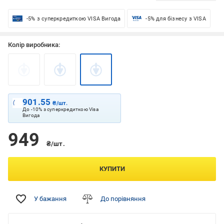
-5% з суперкредиткою VISA Вигода
-5% для бізнесу з VISA
Колір виробника:
901.55
₴/шт.
До -10% з суперкредиткою Visa
Вигода
949
₴/шт.
КУПИТИ
У бажання
До порівняння