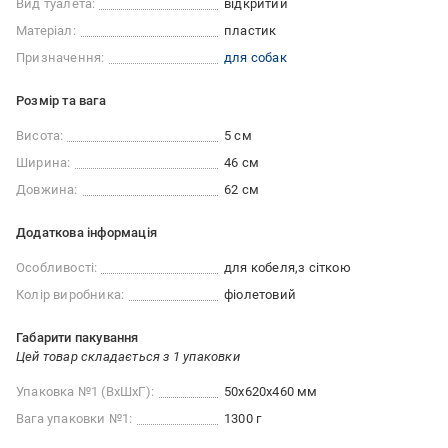
Вид туалета:
відкритий
Матеріал:
пластик
Призначення:
для собак
Розмір та вага
Висота:
5 см
Ширина:
46 см
Довжина:
62 см
Додаткова інформація
Особливості:
для кобеля
з сіткою
Колір виробника:
фіолетовий
Габарити пакування
Цей товар складається з 1 упаковки
Упаковка №1 (ВхШхГ):
50x620x460 мм
Вага упаковки №1:
1300 г