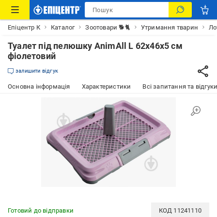
Епіцентр К
Каталог
Зоотовари 🐕🐈
Утримання тварин
Ло
Туалет під пелюшку AnimAll L 62х46х5 cм
фіолетовий
залишити відгук
Основна інформація
Характеристики
Всі запитання та відгуки
Готовий до відправки
КОД
11241110