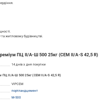
вердіння.
цності.
та житловому будівництві.
міум ПЦ II/А-Ш 500 25кг (CEM ІІ/А-S 42,5 R)
14 днів з дня покупки
ПЦ II/А-Ш 500 25кг (CEM ІІ/А-S 42,5 R)
VIPCEM
портландцемент
М-500