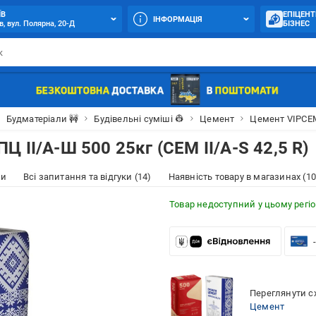
ЇВ
ЕПІЦЕНТ
ІНФОРМАЦІЯ
в, вул. Полярна, 20-Д
БІЗНЕС
Будматеріали 🚧
Будівельні суміші 👷
Цемент
Цемент VIPCEM 
 II/А-Ш 500 25кг (CEM ІІ/А-S 42,5 R)
ки
Всі запитання та відгуки (14)
Наявність товару в магазинах (10
Товар недоступний у цьому регіо
Переглянути сх
Цемент