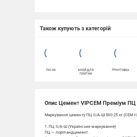
Також купують з категорій
ПІСОК
КЛЕЙ ДЛЯ
ҐРУНТОВКА
ПЛИТКИ
Опис Цемент VIPCEM Преміум ПЦ II
Маркування цементу ПЦ II/А-Ш 500 25 кг (CEM II
1. ПЦ II/А-Ш (Українське маркування)
ПЦ — портландцемент.