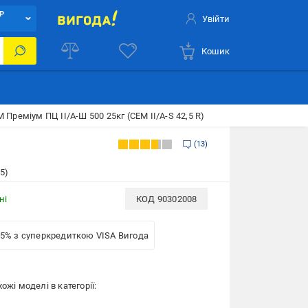
Р
Увійти
Кошик
Преміум ПЦ II/А-Ш 500 25кг (CEM ІІ/А-S 42,5 R)
13
5)
ні
КОД
90302008
-5% з суперкредиткою VISA Вигода
ожі моделі в категорії: