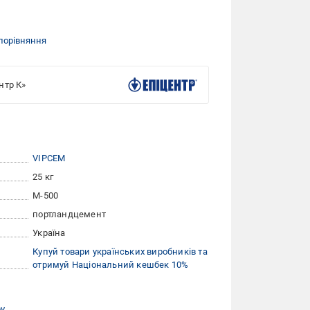
порівняння
нтр К»
VIPCEM
25 кг
М-500
портландцемент
Україна
Купуй товари українських виробників та
отримуй Національний кешбек 10%
ру