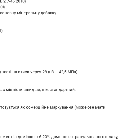
.2.7-46:2010).
20%.
основну мінеральну добавку.
1)
ості на стиск через 28 діб — 42,5 МПа).
ає міцність швидше, ніж стандартний.
истовується як комерційне маркування (може означати
ндцемент із домішкою 6-20% доменного гранульованого шлаку,