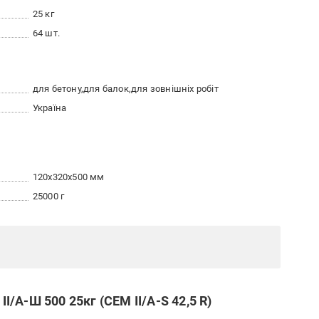
25 кг
64 шт.
для бетону
для балок
для зовнішніх робіт
Україна
120x320x500 мм
25000 г
/А-Ш 500 25кг (CEM ІІ/А-S 42,5 R)