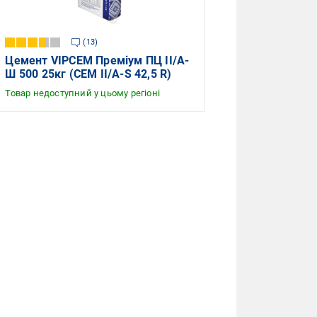
13
Цемент VIPCEM Преміум ПЦ II/А-
Ш 500 25кг (CEM ІІ/А-S 42,5 R)
Товар недоступний у цьому регіоні