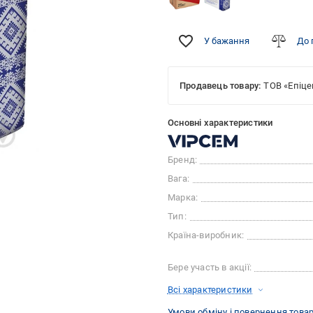
У бажання
До 
Продавець товару:
ТОВ «Епіце
Основні характеристики
Бренд:
Вага:
Марка:
Тип:
Країна-виробник:
Бере участь в акції:
Всі характеристики
Умови обміну і повернення това