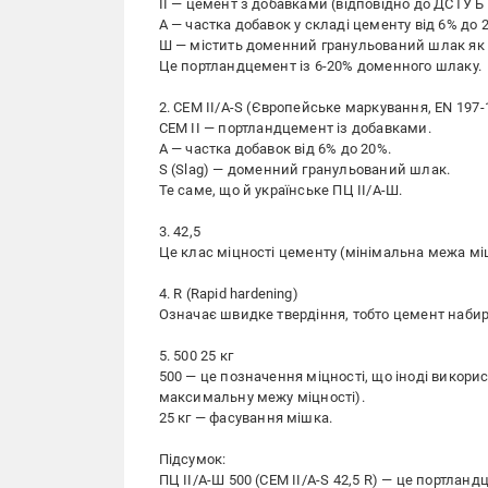
II — цемент з добавками (відповідно до ДСТУ Б В
А — частка добавок у складі цементу від 6% до 
Ш — містить доменний гранульований шлак як 
Це портландцемент із 6-20% доменного шлаку.
2. CEM II/A-S (Європейське маркування, EN 197-
CEM II — портландцемент із добавками.
A — частка добавок від 6% до 20%.
S (Slag) — доменний гранульований шлак.
Те саме, що й українське ПЦ II/А-Ш.
3. 42,5
Це клас міцності цементу (мінімальна межа міцн
4. R (Rapid hardening)
Означає швидке твердіння, тобто цемент набир
5. 500 25 кг
500 — це позначення міцності, що іноді викор
максимальну межу міцності).
25 кг — фасування мішка.
Підсумок:
ПЦ II/А-Ш 500 (CEM II/A-S 42,5 R) — це портла