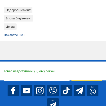
Недорогі цемент
Блоки будівельні
Цегла
Паркани та огорожа
Цемент М-500
Портландцемент
Показати ще 3
Підписуйтесь, щоб дізнаватись першим про акції та пропозиції
Товар недоступний у цьому регіоні
ПІДПИСАТИСЯ
bot
bot