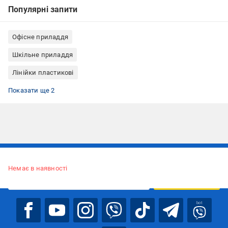
Популярні запити
Офісне приладдя
Шкільне приладдя
Лінійки пластикові
Трафарет
Лінійки Koh-i-Noor
Показати ще 2
Підписуйтесь, щоб дізнаватись першим про акції та пропозиції
Немає в наявності
ПІДПИСАТИСЯ
bot