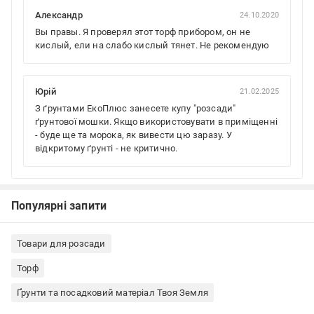
Александр
24.10.2020
Вы правы. Я проверял этот торф прибором, он не
кислый, ели на слабо кислый тянет. Не рекомендую
Юрій
21.02.2025
З ґрунтами ЕкоПлюс занесете купу "розсади"
ґрунтової мошки. Якщо використовувати в приміщенні
- буде ще та морока, як вивести цю заразу. У
відкритому ґрунті - не критично.
Популярні запити
Товари для розсади
Торф
Ґрунти та посадковий матеріал Твоя Земля
Ґрунти для хвойних і вічнозелених рослин
Ґрунти для азалій і рододендронів
Торф кислий