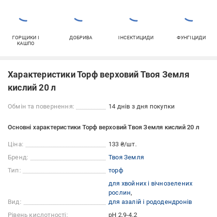
ГОРЩИКИ І
ДОБРИВА
ІНСЕКТИЦИДИ
ФУНГІЦИДИ
КАШПО
Характеристики Торф верховий Твоя Земля
кислий 20 л
Обмін та повернення:
14 днів з дня покупки
Основні характеристики Торф верховий Твоя Земля кислий 20 л
Ціна:
133 ₴/шт.
Бренд:
Твоя Земля
Тип:
торф
для хвойних і вічнозелених
рослин
Вид:
для азалій і рододендронів
Рівень кислотності:
pH 2,9-4,2