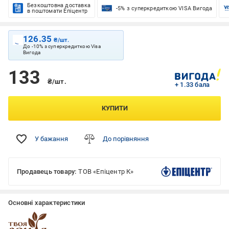
Безкоштовна доставка
-5% з суперкредиткою VISA Вигода
в поштомати Епіцентр
126.35
₴/шт.
До -10% з суперкредиткою Visa
Вигода
133
₴/шт.
+ 1.33 бала
КУПИТИ
У бажання
До порівняння
Продавець товару:
ТОВ «Епіцентр К»
Основні характеристики