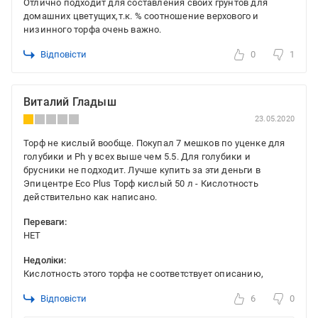
Отлично подходит для составления своих грунтов для
домашних цветущих,т.к. % соотношение верхового и
низинного торфа очень важно.
Відповісти
0
1
Виталий Гладыш
23.05.2020
Торф не кислый вообще. Покупал 7 мешков по уценке для
голубики и Ph у всех выше чем 5.5. Для голубики и
брусники не подходит. Лучше купить за эти деньги в
Эпицентре Eco Plus Торф кислый 50 л - Кислотность
действительно как написано.
Переваги:
НЕТ
Недоліки:
Кислотность этого торфа не соответствует описанию,
Відповісти
6
0