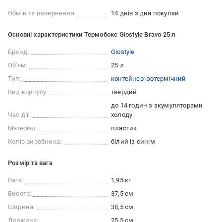
Обмін та повернення:
14 днів з дня покупки
Основні характеристики Термобокс Giostyle Bravo 25 л
Бренд:
Giostyle
Об'єм:
25 л
Тип:
контейнер ізотермічний
Вид корпусу:
твердий
до 14 годин з акумуляторами
Час дії:
холоду
Матеріал:
пластик
Колір виробника:
білий із синім
Розмір та вага
Вага:
1,95 кг
Висота:
37,5 см
Ширина:
38,5 см
Довжина:
25,5 см