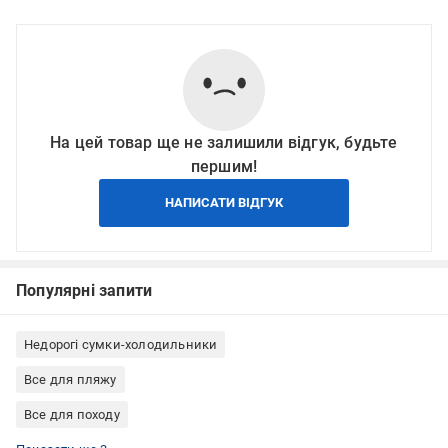
На цей товар ще не залишили відгук, будьте
першим!
НАПИСАТИ ВІДГУК
Популярні запити
Недорогі сумки-холодильники
Все для пляжу
Все для походу
Туризм і мілітарі
Термобокси
Сумки-холодильники Giostyle