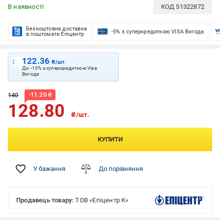
В наявності
КОД
51322872
Безкоштовна доставка
-5% з суперкредиткою VISA Вигода
в поштомати Епіцентр
122.36
₴/шт.
До -10% з суперкредиткою Visa
Вигода
-
11.20
₴
140
128.80
₴/шт.
КУПИТИ
У бажання
До порівняння
Продавець товару:
ТОВ «Епіцентр К»