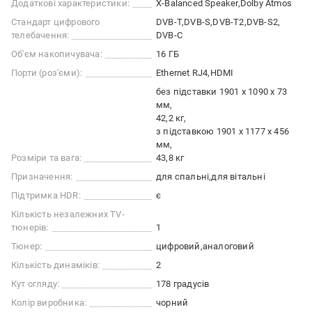
Додаткові характеристики:
X-Balanced Speaker
Dolby Atmos
Стандарт цифрового
DVB-T
DVB-S
DVB-T2
DVB-S2
телебачення:
DVB-C
Об'єм накопичувача:
16 ГБ
Порти (роз'єми):
Ethernet RJ4
HDMI
без підставки 1901 x 1090 x 73
мм
42,2 кг
з підставкою 1901 x 1177 x 456
мм
Розміри та вага:
43,8 кг
Призначення:
для спальні
для вітальні
Підтримка HDR:
є
Кількість незалежних TV-
тюнерів:
1
Тюнер:
цифровий
аналоговий
Кількість динаміків:
2
Кут огляду:
178 градусів
Колір виробника:
чорний