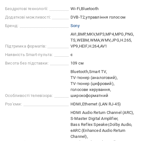
Бездротові технології:
Wi-Fi
Bluetooth
Додаткові можливості:
DVB-T2
управління голосом
Бренд:
Sony
AVI
BMP
MKV
MP3
MP4
MPG
PNG
TS
WEBM
WMA
WMV
JPG
H.265
Підтримка форматів:
VP9
HEIF
H.264
AV1
Наявність Smart-пульта:
є
Висота без підставки:
109 см
Bluetooth
Smart TV
TV-тюнер (аналоговий)
TV-тюнер (цифровий)
голосове керування
Особливості телевізора:
широкоформатний
Роз'єми:
HDMI
Ethernet (LAN RJ-45)
HDMI Audio Return Channel (ARC)
S-Master Digital Amplifier
Bass Reflex Speaker
Dolby Audio
eARC (Enhanced Audio Return
Channel)