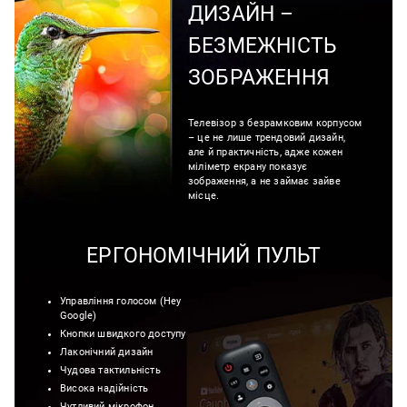
ДИЗАЙН –
БЕЗМЕЖНІСТЬ
ЗОБРАЖЕННЯ
Телевізор з безрамковим корпусом
– це не лише трендовий дизайн,
але й практичність, адже кожен
міліметр екрану показує
зображення, а не займає зайве
місце.
ЕРГОНОМІЧНИЙ ПУЛЬТ
Управління голосом (Hеy
Google)
Кнопки швидкого доступу
Лаконічний дизайн
Чудова тактильність
Висока надійність
Чутливий мікрофон