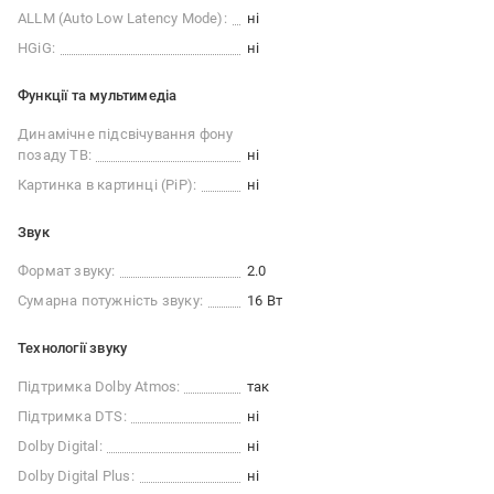
ALLM (Auto Low Latency Mode):
ні
HGiG:
ні
Функції та мультимедіа
Динамічне підсвічування фону
позаду ТВ:
ні
Картинка в картинці (PiP):
ні
Звук
Формат звуку:
2.0
Сумарна потужність звуку:
16 Вт
Технології звуку
Підтримка Dolby Atmos:
так
Підтримка DTS:
ні
Dolby Digital:
ні
Dolby Digital Plus:
ні