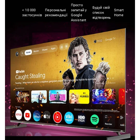
Просто
Будуй свій
< 10 000
Персональні
запитай у
Smart
список
застосунків
рекомендації
Google
Home
відтворень
Assistant