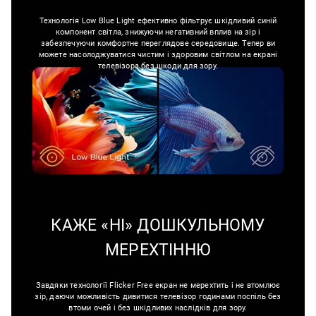
Технологія Low Blue Light ефективно фільтрує шкідливий синій
компонент світла, знижуючи негативний вплив на зір і
забезпечуючи комфортне переглядове середовище. Тепер ви
можете насолоджуватися чистим і здоровим світлом на екрані
телевізора без шкоди для зору.
КАЖЕ «НІ» ДОШКУЛЬНОМУ
МЕРЕХТІННЮ
Завдяки технології Flicker Free екран не мерехтить і не втомлює
зір, даючи можливість дивитися телевізор годинами поспіль без
втоми очей і без шкідливих наслідків для зору.