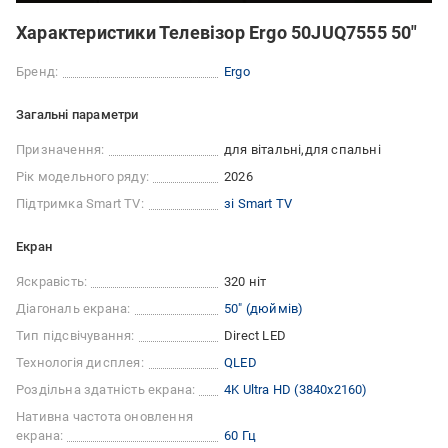
Характеристики Телевізор Ergo 50JUQ7555 50″
Бренд:
Ergo
Загальні параметри
Призначення:
для вітальні
для спальні
Рік модельного ряду:
2026
Підтримка Smart TV:
зі Smart TV
Екран
Яскравість:
320 ніт
Діагональ екрана:
50″ (дюймів)
Тип підсвічування:
Direct LED
Технологія дисплея:
QLED
Роздільна здатність екрана:
4K Ultra HD (3840x2160)
Нативна частота оновлення
екрана:
60 Гц