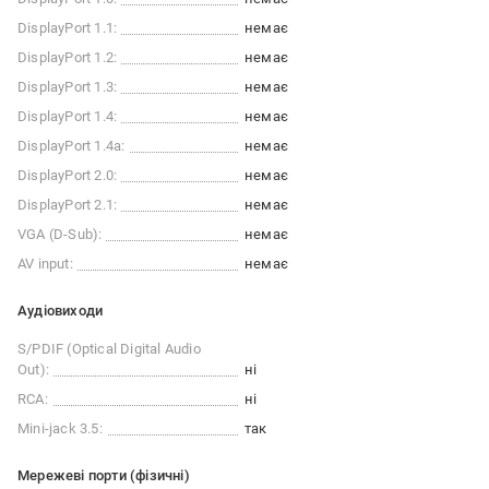
DisplayPort 1.1:
немає
DisplayPort 1.2:
немає
DisplayPort 1.3:
немає
DisplayPort 1.4:
немає
DisplayPort 1.4a:
немає
DisplayPort 2.0:
немає
DisplayPort 2.1:
немає
VGA (D-Sub):
немає
AV input:
немає
Аудіовиходи
S/PDIF (Optical Digital Audio
Out):
ні
RCA:
ні
Mini-jack 3.5:
так
Мережеві порти (фізичні)