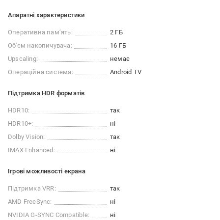
Апаратні характеристики
Оперативна памʼять:
2 ГБ
Об'єм накопичувача:
16 ГБ
Upscaling:
немає
Операційна система:
Android TV
Підтримка HDR форматів
HDR10:
так
HDR10+:
ні
Dolby Vision:
так
IMAX Enhanced:
ні
Ігрові можливості екрана
Підтримка VRR:
так
AMD FreeSync:
ні
NVIDIA G-SYNC Compatible:
ні