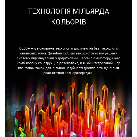
ТЕХНОЛОГІЯ МІЛЬЯРДА
КОЛЬОРІВ
QLED+ — це оновлена технологія дисплею на базі технології
квантових точок Quantum Dot, що використовує покращену
систему підсвічування з додатковим шаром люмінофору, і має
комбіновану конструкцію розсіювача, в який інтегрований шар
квантових точок для більшої надійності дисплею та ще більш
реалістичної кольоропередачі.