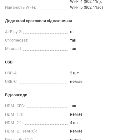
Wi-Fi 4 (802.11n)
Наявність Wi-Fi:
Wi-Fi 5 (802.11ac)
Додаткові протоколи підключення
AirPlay 2:
ні
Chromecast:
так
Miracast:
так
USB
USB-A:
2 шт.
USB-C:
немає
Відеовходи
HDMI CEC:
так
HDMI 1.4:
немає
HDMI 2.1:
4 шт.
HDMI 2.1 (eARC):
немає
DisplayPort 1.0:
немає