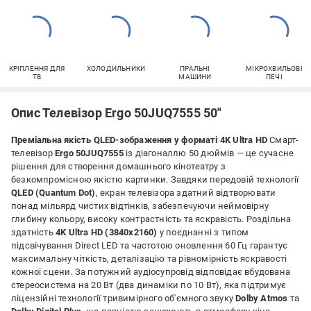
КРІПЛЕННЯ ДЛЯ
ХОЛОДИЛЬНИКИ
ПРАЛЬНІ
МІКРОХВИЛЬОВІ
ТВ
МАШИНИ
ПЕЧІ
Опис Телевізор Ergo 50JUQ7555 50″
Преміальна якість QLED-зображення у форматі 4K Ultra HD
Смарт-
телевізор
Ergo 50JUQ7555
із діагоналлю 50 дюймів — це сучасне
рішення для створення домашнього кінотеатру з
безкомпромісною якістю картинки. Завдяки передовій технології
QLED (Quantum Dot)
, екран телевізора здатний відтворювати
понад мільярд чистих відтінків, забезпечуючи неймовірну
глибину кольору, високу контрастність та яскравість. Роздільна
здатність
4K Ultra HD (3840x2160)
у поєднанні з типом
підсвічування Direct LED та частотою оновлення 60 Гц гарантує
максимальну чіткість, деталізацію та рівномірність яскравості
кожної сцени. За потужний аудіосупровід відповідає вбудована
стереосистема на 20 Вт (два динаміки по 10 Вт), яка підтримує
ліцензійні технології тривимірного об'ємного звуку
Dolby Atmos
та