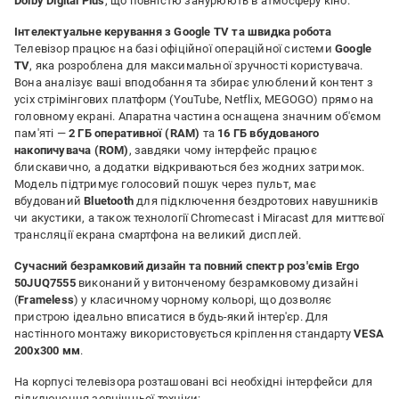
Dolby Digital Plus
, що повністю занурюють в атмосферу кіно.
Інтелектуальне керування з Google TV та швидка робота
Телевізор працює на базі офіційної операційної системи
Google
TV
, яка розроблена для максимальної зручності користувача.
Вона аналізує ваші вподобання та збирає улюблений контент з
усіх стрімінгових платформ (YouTube, Netflix, MEGOGO) прямо на
головному екрані. Апаратна частина оснащена значним об'ємом
пам'яті —
2 ГБ оперативної (RAM)
та
16 ГБ вбудованого
накопичувача (ROM)
, завдяки чому інтерфейс працює
блискавично, а додатки відкриваються без жодних затримок.
Модель підтримує голосовий пошук через пульт, має
вбудований
Bluetooth
для підключення бездротових навушників
чи акустики, а також технології Chromecast і Miracast для миттєвої
трансляції екрана смартфона на великий дисплей.
Сучасний безрамковий дизайн та повний спектр роз'ємів
Ergo
50JUQ7555
виконаний у витонченому безрамковому дизайні
(
Frameless
) у класичному чорному кольорі, що дозволяє
пристрою ідеально вписатися в будь-який інтер'єр. Для
настінного монтажу використовується кріплення стандарту
VESA
200x300 мм
.
На корпусі телевізора розташовані всі необхідні інтерфейси для
підключення зовнішньої техніки: