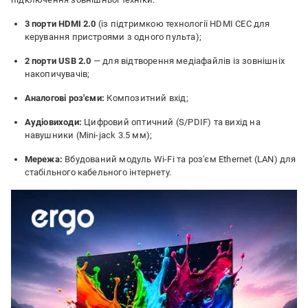
3 порти HDMI 2.0
(із підтримкою технології HDMI CEC для
керування пристроями з одного пульта);
2 порти USB 2.0
— для відтворення медіафайлів із зовнішніх
накопичувачів;
Аналогові роз'єми:
Композитний вхід;
Аудіовиходи:
Цифровий оптичний (S/PDIF) та вихід на
навушники (Mini-jack 3.5 мм);
Мережа:
Вбудований модуль Wi-Fi та роз'єм Ethernet (LAN) для
стабільного кабельного інтернету.