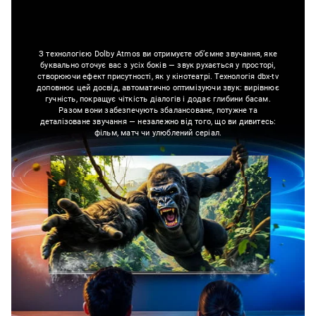
З технологією Dolby Atmos ви отримуєте об’ємне звучання, яке
буквально оточує вас з усіх боків — звук рухається у просторі,
створюючи ефект присутності, як у кінотеатрі. Технологія dbx-tv
доповнює цей досвід, автоматично оптимізуючи звук: вирівнює
гучність, покращує чіткість діалогів і додає глибини басам.
Разом вони забезпечують збалансоване, потужне та
деталізоване звучання — незалежно від того, що ви дивитесь:
фільм, матч чи улюблений серіал.