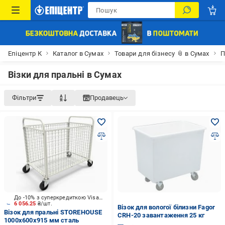
Епіцентр К
Каталог в Сумах
Товари для бізнесу 📎 в Сумах
П
Візки для пральні в Сумах
Фільтри
Продавець
До -10% з суперкредиткою Visa Вигода
6 056.25
₴/шт.
Візок для вологої білизни Fagor
Візок для пральні STOREHOUSE
CRH-20 завантаження 25 кг
1000x600х915 мм сталь