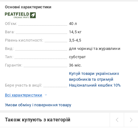
Основні характеристики
Об'єм:
40 л
Вага:
14,5 кг
Рівень кислотності:
3,5-4,5
Вид:
для чорниці та журавлини
Тип:
субстрат
Гарантія:
36 міс.
Купуй товари українських
виробників та отримуй
Бере участь в акції:
Національний кешбек 10%
Всі характеристики
Умови обміну і повернення товару
Також купують з категорій