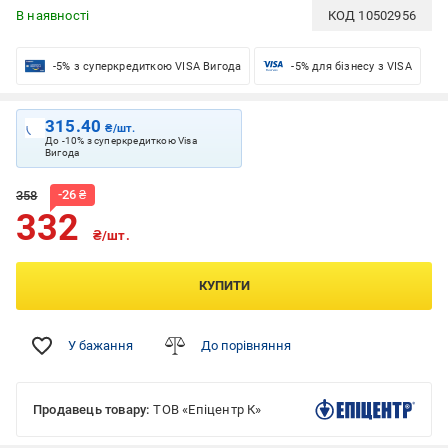
В наявності
КОД
10502956
-5% з суперкредиткою VISA Вигода
-5% для бізнесу з VISA
315.40
₴/шт.
До -10% з суперкредиткою Visa
Вигода
-
26
₴
358
332
₴/шт.
КУПИТИ
У бажання
До порівняння
Продавець товару:
ТОВ «Епіцентр К»