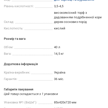
Рівень кислотності:
3,5-4,5
високоякісний торф з
дадованням подрібненної кори
Склад:
дерев соснових порід
Кислотність:
кислий
Розмір та вага
Об'єм:
40 л
Вага:
14,5 кг
Додаткова інформація
Країна-виробник:
Україна
Гарантія:
36 міс.
Габарити пакування
Цей товар складається з 1 упаковки
Упаковка №1 (ВхШхГ):
85x420x720 мм