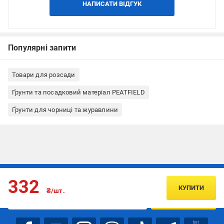
НАПИСАТИ ВІДГУК
Популярні запити
Товари для розсади
Ґрунти та посадковий матеріал PEATFIELD
Ґрунти для чорниці та журавлини
Підписуйтесь, щоб дізнаватись першим про акції та пропозиції
332
КУПИТИ
₴/шт.
ПІДПИСАТИСЯ
bot