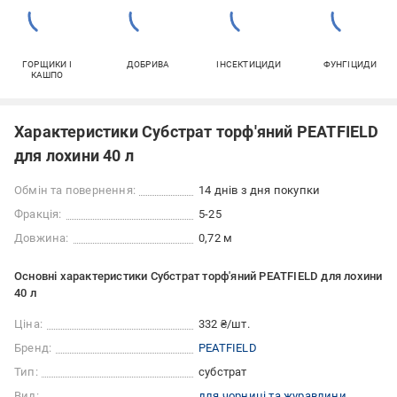
ГОРЩИКИ І
ДОБРИВА
ІНСЕКТИЦИДИ
ФУНГІЦИДИ
КАШПО
Характеристики Субстрат торф'яний PEATFIELD
для лохини 40 л
Обмін та повернення:
14 днів з дня покупки
Фракція:
5-25
Довжина:
0,72 м
Основні характеристики Субстрат торф'яний PEATFIELD для лохини
40 л
Ціна:
332 ₴/шт.
Бренд:
PEATFIELD
Тип:
субстрат
Вид:
для чорниці та журавлини