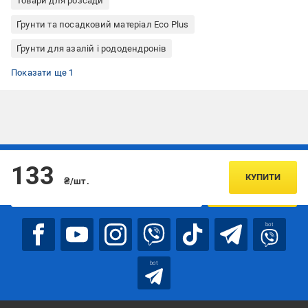
Товари для розсади
Ґрунти та посадковий матеріал Eco Plus
Ґрунти для азалій і рододендронів
Ґрунти для чорниці та журавлини
Показати ще 1
Підписуйтесь, щоб дізнаватись першим про акції та пропозиції
133
КУПИТИ
₴/шт.
ПІДПИСАТИСЯ
bot
bot