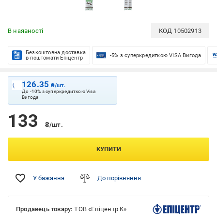
В наявності
КОД
10502913
Безкоштовна доставка
-5% з суперкредиткою VISA Вигода
в поштомати Епіцентр
126.35
₴/шт.
До -10% з суперкредиткою Visa
Вигода
133
₴/шт.
КУПИТИ
У бажання
До порівняння
Продавець товару:
ТОВ «Епіцентр К»