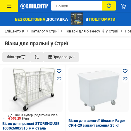
Епіцентр К
Каталог у Стриї
Товари для бізнесу 📎 у Стриї
Пра
Візки для пральні у Стриї
Фільтри
Продавець
До -10% з суперкредиткою Visa Вигода
6 056.25
₴/шт.
Візок для вологої білизни Fagor
Візок для пральні STOREHOUSE
CRH-20 завантаження 25 кг
1000x600х915 мм сталь