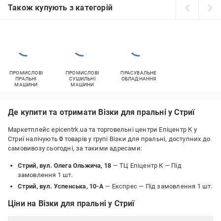
Також купують з категорій
ПРОМИСЛОВІ
ПРОМИСЛОВІ
ПРАСУВАЛЬНЕ
ПРАЛЬНІ
СУШИЛЬНІ
ОБЛАДНАННЯ
МАШИНИ
МАШИНИ
Де купити та отримати Візки для пральні у Стриї
Маркетплейс epicentrk.ua та торговельні центри Епіцентр К у
Стриї налічують
0
товарів у групі Візки для пральні, доступних до
самовивозу сьогодні, за такими адресами:
Стрий, вул. Олега Ольжича, 18
— ТЦ Епіцентр К —
Під
замовлення 1 шт.
Стрий, вул. Успенська, 10-А
— Експрес —
Під замовлення 1 шт.
Ціни на Візки для пральні у Стриї