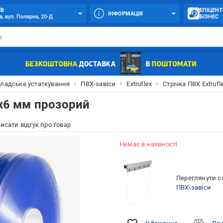
ЇВ
ЕПІЦЕНТ
ІНФОРМАЦІЯ
в, вул. Полярна, 20-Д
БІЗНЕС
ладське устаткування
ПВХ-завіси
Extruflex
Стрічка ПВХ Extruf
0х6 мм прозорий
исати відгук про товар
Немає в наявності
Переглянути сх
ПВХ-завіси