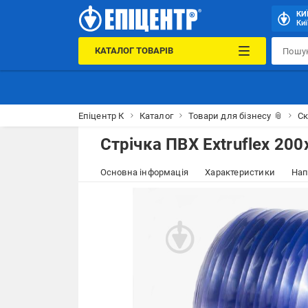
КИ
Киї
КАТАЛОГ ТОВАРІВ
Епіцентр К
Каталог
Товари для бізнесу 📎
Ск
Стрічка ПВХ Extruflex 20
Основна інформація
Характеристики
Нап