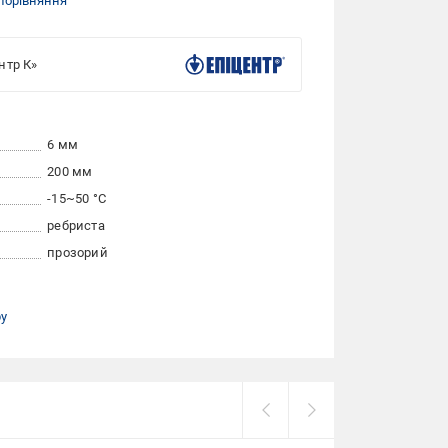
порівняння
нтр К»
6 мм
200 мм
-15~50 °C
ребриста
прозорий
ру