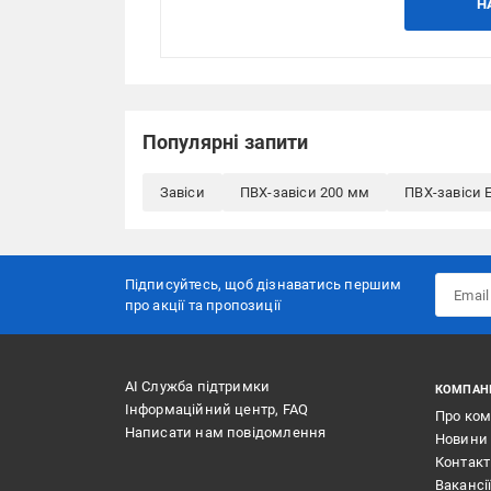
Н
Популярні запити
Завіси
ПВХ-завіси 200 мм
ПВХ-завіси E
Підписуйтесь, щоб дізнаватись першим
про акції та пропозиції
АІ Служба підтримки
КОМПАН
Інформаційний центр, FAQ
Про ко
Написати нам повідомлення
Новини
Контак
Вакансі