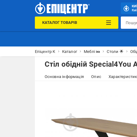
КИ
Киї
КАТАЛОГ ТОВАРІВ
Епіцентр К
Каталог
Меблі 🛌
Столи 🌟
Обі
Стіл обідній Special4You A
Основна інформація
Опис
Характеристи