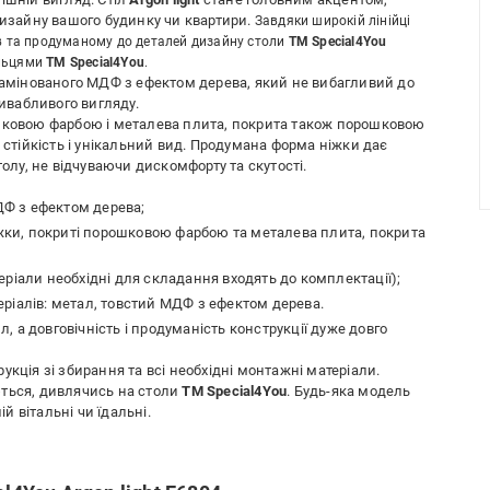
зайну вашого будинку чи квартири.
Завдяки широкій лінійці
ів та продуманому до деталей дизайну столи
ТМ Special4You
ільцями
ТМ Special4You
.
 ламінованого МДФ з ефектом дерева, який не вибагливий до
ривабливого вигляду.
ошковою фарбою і металева плита, покрита також порошковою
тійкість і унікальний вид. Продумана форма ніжки дає
толу, не відчуваючи дискомфорту та скутості.
МДФ з ефектом дерева;
іжки, покриті порошковою фарбою та металева плита, покрита
ріали необхідні для складання входять до комплектації);
ріалів: метал, товстий МДФ з ефектом дерева.
л, а довговічність і продуманість конструкції дуже довго
кція зі збирання та всі необхідні монтажні матеріали.
яються, дивлячись на столи
ТМ Special4You
. Будь-яка модель
 вітальні чи їдальні.