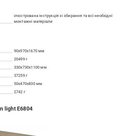
ілюстрована інструкція зі збирання та всі необхідні
монтажні матеріали
90x970x1670 мм
20499 г
330x730x1100 мм
37259 г
50x470x830 мм
2742 г
n light E6804