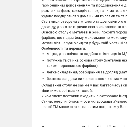
гармонійним доповненням та продовженням ди
розмірів та форм, кольорів та поєднань матеріал
чудово поєднуються з домашніми кріслами та ст
Стільниця створена з міцного та довговічного
догляду, довго не втрачає свого яскравого та п
Основою столу є металеві ніжки, покриті пор
фарбою, що надає йому максимально можливу с
можливість зручно сидіти у будь-якій частині с
Особливості та переваги:
міцна, довговічна та надійна стільниця із 
потужна та стійка основа столу (металеві н
також порошковою фарбою);
легке складання/розбирання та догляд (мате
безпека завдяки використанню якісних мате
Складання столу не займе у вас багато часу і си
тішитиме вас і ваших гостей.
У комплект поставки входить ілюстрована інстру
Стиль, енергія, блиск – ось які асоціації з'явл
нашої ТМ може стати головним акцентом у Вашій