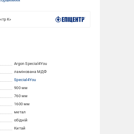
порівняння
нтр К»
Argon Special4You
ламінована МДФ
Special4You
900 мм
760 мм
1600 мм
метал
обідній
Китай