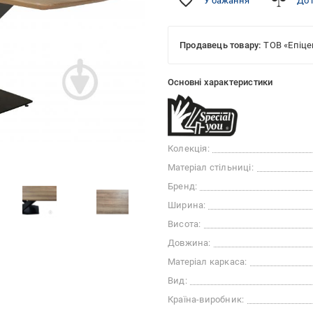
У бажання
До 
Продавець товару:
ТОВ «Епіце
Основні характеристики
Колекція:
Матеріал стільниці:
Бренд:
Ширина:
Висота:
Довжина:
Матеріал каркаса:
Вид:
Країна-виробник: