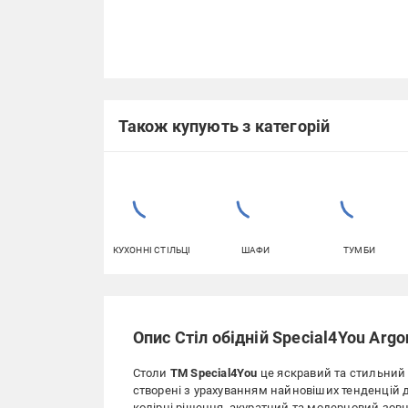
Також купують з категорій
КУХОННІ СТІЛЬЦІ
ШАФИ
ТУМБИ
Опис Стіл обідній Special4You Argo
Столи
ТМ Special4You
це яскравий та стильний а
створені з урахуванням найновіших тенденцій д
колірні рішення, акуратний та модерновий зовн