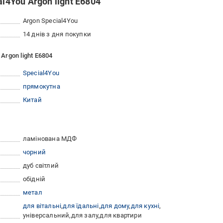
l4You Argon light E6804
Argon Special4You
14 днів з дня покупки
Argon light E6804
Special4You
прямокутна
Китай
ламінована МДФ
чорний
дуб світлий
обідній
метал
для вітальні
для їдальні
для дому
для кухні
універсальний
для залу
для квартири