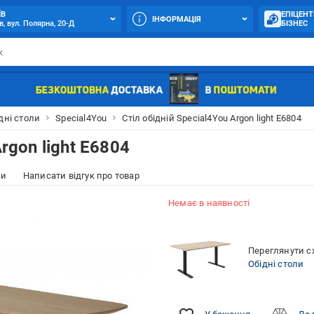
ЇВ
ЕПІЦЕНТ
ІНФОРМАЦІЯ
в, вул. Полярна, 20-Д
БІЗНЕС
дні столи
Special4You
Стіл обідній Special4You Argon light E6804
rgon light E6804
ки
Написати відгук про товар
Немає в наявності
Переглянути сх
Обідні столи