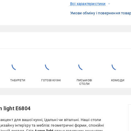
Всі характеристики
Умови обміну і повернення това
ТАБУРЕТИ
ГОТОВІ КУХНІ
ПИСЬМОВІ
КОМОДИ
СТОЛИ
n light E6804
кцент для вашої кухні, їдальні чи вітальні. Наші столи
изайну інтер'єру та меблів: геометричні форми, спокійні
ішній вигляд. Стіл
Argon light
стане головним акцентом,