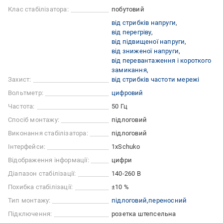
Клас стабілізатора:
побутовий
від стрибків напруги
від перегріву
від підвищеної напруги
від зниженої напруги
від перевантаження і короткого
замикання
Захист:
від стрибків частоти мережі
Вольтметр:
цифровий
Частота:
50 Гц
Спосіб монтажу:
підлоговий
Виконання стабілізатора:
підлоговий
Інтерфейси:
1хSchuko
Відображення інформації:
цифри
Діапазон стабілізації:
140-260 В
Похибка стабілізації:
±10 %
Тип монтажу:
підлоговий
переносний
Підключення:
розетка штепсельна