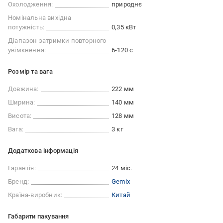
Охолодження:
природнє
Номінальна вихідна
потужність:
0,35 кВт
Діапазон затримки повторного
увімкнення:
6-120 с
Розмір та вага
Довжина:
222 мм
Ширина:
140 мм
Висота:
128 мм
Вага:
3 кг
Додаткова інформація
Гарантія:
24 міс.
Бренд:
Gemix
Країна-виробник:
Китай
Габарити пакування