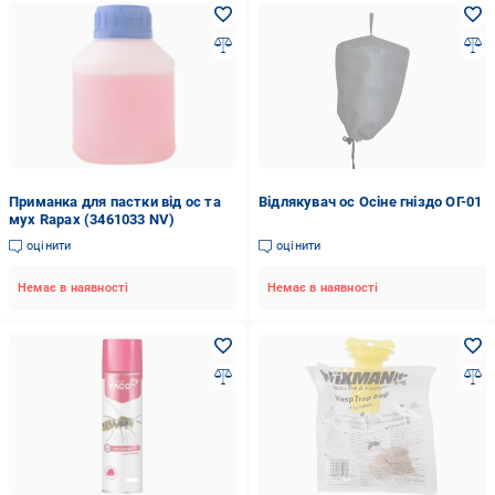
Приманка для пастки від ос та
Відлякувач ос Осіне гніздо ОГ-01
мух Rapax (3461033 NV)
оцінити
оцінити
Немає в наявності
Немає в наявності