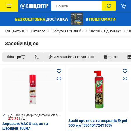
Епіцентр К
Каталог
Побутова хімія 💦
Засоби від комах
З
Засоби від ос
Фільтри
Самовивіз:
Сьогодні
Ціна
До -10% з суперкредиткою Visa Вигода
270.75
₴/шт.
Засіб проти ос та шершнів Expel
Аерозоль VACO від ос та
300 мл (5904517249103)
шершнів 400мл