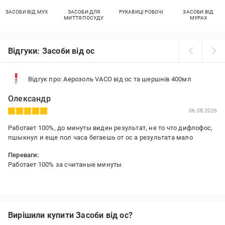
ЗАСОБИ ВІД МУХ
ЗАСОБИ ДЛЯ
РУКАВИЦІ РОБОЧІ
ЗАСОБИ ВІД
МИТТЯ ПОСУДУ
МУРАХ
Відгуки: Засоби від ос
Відгук про: Аерозоль VACO від ос та шершнів 400мл
Олександр
06.08.2026
Работает 100%, до минуты виден результат, не то что дифлофос,
пшыкнул и еще пол часа бегаешь от ос а результата мало
Переваги:
Работает 100% за считаные минуты
Недоліки:
Очень быстро расходуется)
Вирішили купити Засоби від ос?