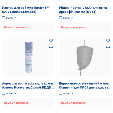
Пастка для ос і мух Hunter TY-
Рідина-пастка VACO для ос та
5009 (3664944494355)
дрозофіл 200 мл (DV15)
оцінити
оцінити
Немає в наявності
Немає в наявності
Аерозоль проти всіх видів комах
Відлякувач ос візуальний макет
Аллоне Косметик Санайі ВЕ ДИС
Осине гніздо ОГ-01 для захисту
ТИК Чистий дім 600 мл (A-
від ос
оцінити
оцінити
D5439)
Немає в наявності
Немає в наявності