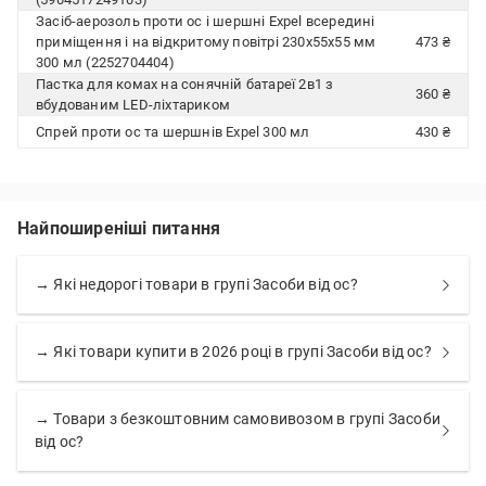
Засіб-аерозоль проти ос і шершні Expel всередині
приміщення і на відкритому повітрі 230х55х55 мм
473 ₴
300 мл (2252704404)
Пастка для комах на сонячній батареї 2в1 з
360 ₴
вбудованим LED-ліхтариком
Спрей проти ос та шершнів Expel 300 мл
430 ₴
Найпоширеніші питання
→ Які недорогі товари в групі Засоби від ос?
→ Які товари купити в 2026 році в групі Засоби від ос?
→ Товари з безкоштовним самовивозом в групі Засоби
від ос?