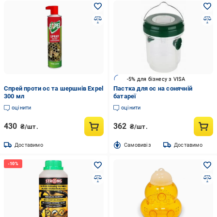
-5% для бізнесу з VISA
Спрей проти ос та шершнів Expel
Пастка для ос на сонячній
300 мл
батареї
оцінити
оцінити
430
362
₴/шт.
₴/шт.
Доставимо
Cамовивіз
Доставимо