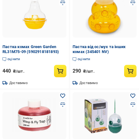
Пастка комах Green Garden
Пастка від ос/мух та інших
RL31M75-09 (5902918181893)
комах (345401 NV)
оцінити
оцінити
440
290
₴/шт.
₴/шт.
Доставимо
Доставимо