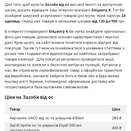
Для того, щоб купити
Засоби від ос
високої якості за доступною
ціною, досить відвідати наш інтернет-магазин
Епіцентр К
. Тут Ви
знайдете широкий асортимент товарів цієї групи, який налічує
24
одиниць
. Серед них товари з низькими цінами
від 120 до 950
грн.
В інтернет-гіпермаркеті
Епіцентр К
Ви легко знайдете оригінальні
фото цих товарів, дізнаєтеся основні характеристики і технічні
дані. Крім цього, на сайті можна почитати корисні відгуки від
покупців. Також тут можна ознайомитися з цікавими статтями з
різних тем і подивитися відеоогляди на найбільш затребувані
товари категорії
. Для покупця регулярно проводяться акції,
розпродажі та знижки з безліччю вигідних позицій. Купуючи у
нас, Ви отримаєте сертифікований товар з офіційною гарантією
від виробника, зможете забрати його в Києві або в будь-якому
іншому місті України, попередньо оформивши доставку або
скориставшися безкоштовним самовивозом.
Ціни на Засоби від ос
Товар
Ціна
Аерозоль VACO від ос та шершнів 400мл
285 ₴
Засіб проти ос та шершнів Expel 300 мл
430 ₴
(5904517249103)