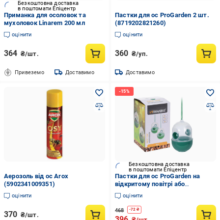
Безкоштовна доставка
в поштомати Епіцентр
Приманка для осоловок та
Пастки для ос ProGarden 2 шт.
мухоловок Linarem 200 мл
(8719202821260)
оцінити
оцінити
364
360
₴/шт.
₴/уп.
Привеземо
Доставимо
Доставимо
Безкоштовна доставка
в поштомати Епіцентр
Аерозоль від ос Arox
Пастки для ос ProGarden на
(5902341009351)
відкритому повітрі або
всередині приміщення
оцінити
оцінити
багаторазова пластикова
120х80х80 мм 2 шт. (38620887)
468
-
72
₴
370
₴/шт.
396
₴/шт.