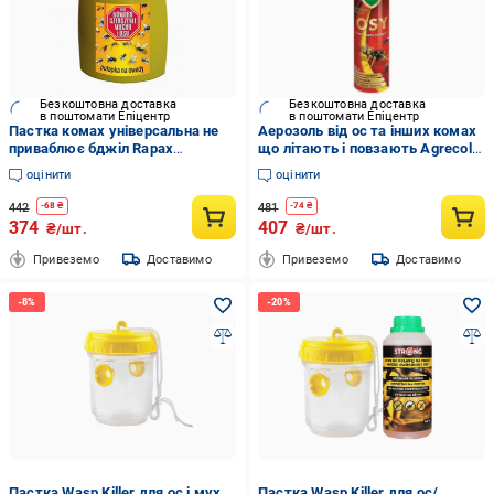
Безкоштовна доставка
Безкоштовна доставка
в поштомати Епіцентр
в поштомати Епіцентр
Пастка комах універсальна не
Аерозоль від ос та інших комах
приваблює бджіл Rapax
що літають і повзають Agrecol
150х100х90 мм дія до 3 тижнів
Arox 300 мл 12 кв.м
оцінити
оцінити
на відкритому повітрі або
всередині приміщення
442
481
-
68
₴
-
74
₴
(953983376)
374
407
₴/шт.
₴/шт.
Привеземо
Доставимо
Привеземо
Доставимо
Пастка Wasp Killer для ос і мух
Пастка Wasp Killer для ос/