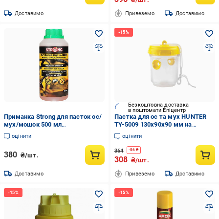
Доставимо
Привеземо
Доставимо
Безкоштовна доставка
в поштомати Епіцентр
Приманка Strong для пасток ос/
Пастка для ос та мух HUNTER
мух/мошок 500 мл
TY-5009 130х90х90 мм на
(5904024532446)
відкритому повітрі або
оцінити
оцінити
всередині приміщення
екологічна багаторазова
364
-
56
₴
380
₴/шт.
пластикова (1191195055)
308
₴/шт.
Доставимо
Привеземо
Доставимо