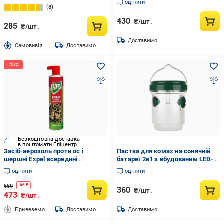
оцінити
8
430
₴/шт.
285
₴/шт.
Доставимо
Cамовивіз
Доставимо
Безкоштовна доставка
в поштомати Епіцентр
Засіб-аерозоль проти ос і
Пастка для комах на сонячній
шершні Expel всередині
батареї 2в1 з вбудованим LED-
приміщення і на відкритому
ліхтариком
оцінити
оцінити
повітрі 230х55х55 мм 300 мл
(2252704404)
559
-
86
₴
360
₴/шт.
473
₴/шт.
Привеземо
Доставимо
Доставимо