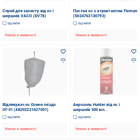
Спрей для захисту від ос і
Пастка ос з атрактантом Fixman
шершнів VACO (DV78)
(5024763130793)
оцінити
оцінити
Немає в наявності
Немає в наявності
Відлякувач ос Осине гніздо
Аерозоль Hunter від ос і
ОГ-01 (48202221627001)
шершнів 300 мл
(5908278970269)
оцінити
оцінити
Немає в наявності
Немає в наявності