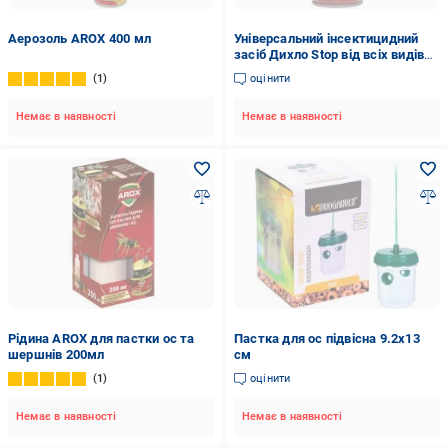
Аерозоль AROX 400 мл
Універсальний інсектицидний
засіб Дихло Stop від всіх видів
комах, від ос 150 мл
1
оцінити
Немає в наявності
Немає в наявності
Рідина AROX для пастки ос та
Пастка для ос підвісна 9.2х13
шершнів 200мл
см
1
оцінити
Немає в наявності
Немає в наявності