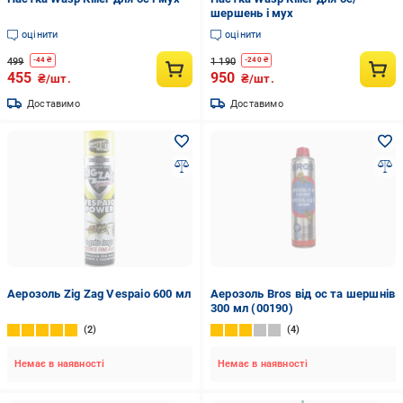
шершень і мух
оцінити
оцінити
499
1 190
-
44
₴
-
240
₴
455
950
₴/шт.
₴/шт.
Доставимо
Доставимо
Аерозоль Zig Zag Vespaio 600 мл
Аерозоль Bros від ос та шершнів
300 мл (00190)
2
4
Немає в наявності
Немає в наявності