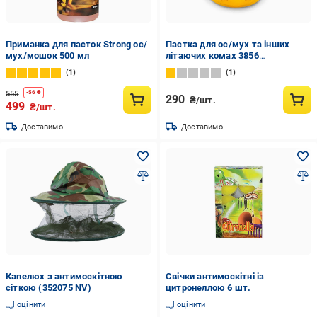
Приманка для пасток Strong ос/
Пастка для ос/мух та інших
мух/мошок 500 мл
літаючих комах 3856
(5901292683856)
1
1
555
-
56
₴
290
₴/шт.
499
₴/шт.
Доставимо
Доставимо
Капелюх з антимоскітною
Свічки антимоскітні із
сіткою (352075 NV)
цитронеллою 6 шт.
оцінити
оцінити