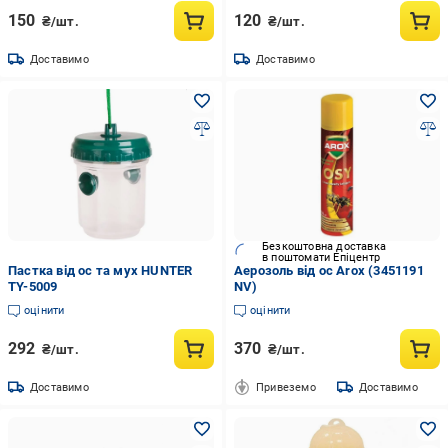
150
120
₴/шт.
₴/шт.
Доставимо
Доставимо
Безкоштовна доставка
в поштомати Епіцентр
Пастка від ос та мух HUNTER
Аерозоль від ос Arox (3451191
TY-5009
NV)
оцінити
оцінити
292
370
₴/шт.
₴/шт.
Доставимо
Привеземо
Доставимо