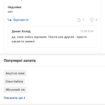
Недоліки:
нет
Відповісти
1
0
Денис Холод
13.08.2024
да, соки очень хорошие. После них другие - просто
какая-то химия.
Популярні запити
Акції на соки
Соки Galicia
Яблучний сік
Соки апельсинові
Соки 1 л
Сік в тетрапаку
Показати ще 3