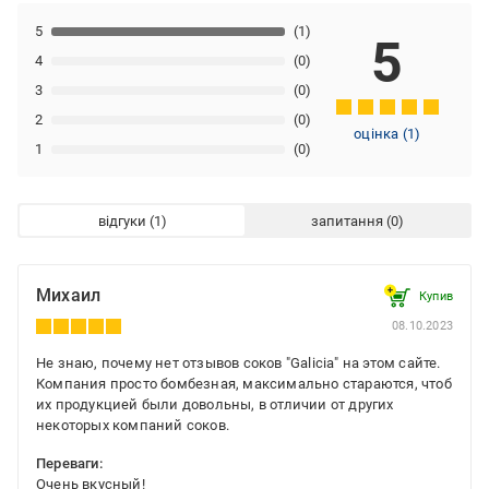
5
(1)
5
4
(0)
3
(0)
2
(0)
оцінка
(
1
)
1
(0)
відгуки
запитання
Михаил
Купив
08.10.2023
Не знаю, почему нет отзывов соков "Galicia" на этом сайте.
Компания просто бомбезная, максимально стараются, чтоб
их продукцией были довольны, в отличии от других
некоторых компаний соков.
Переваги:
Очень вкусный!