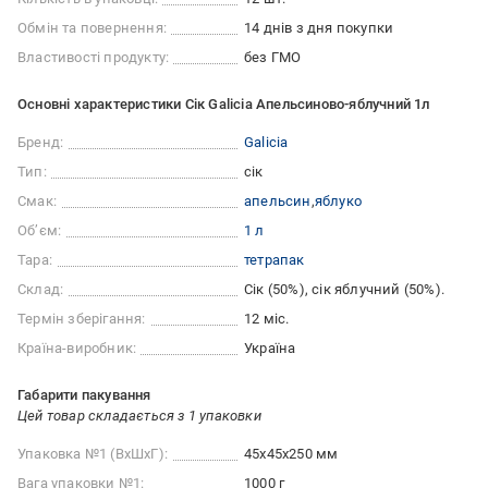
Обмін та повернення:
14 днів з дня покупки
Властивості продукту:
без ГМО
Основні характеристики Сік Galicia Апельсиново-яблучний 1л
Бренд:
Galicia
Тип:
сік
Смак:
апельсин
яблуко
Об’єм:
1 л
Тара:
тетрапак
Склад:
Сік (50%), сік яблучний (50%).
Термін зберігання:
12 міс.
Країна-виробник:
Україна
Габарити пакування
Цей товар складається з 1 упаковки
Упаковка №1 (ВхШхГ):
45x45x250 мм
Вага упаковки №1:
1000 г