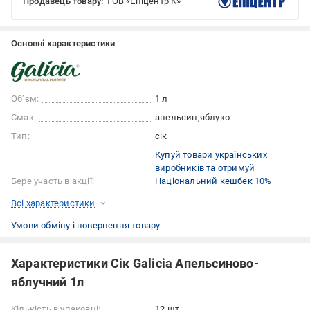
Продавець товару:
ТОВ «Епіцентр К»
Основні характеристики
Об’єм:
1 л
Смак:
апельсин
яблуко
Тип:
сік
Купуй товари українських
виробників та отримуй
Бере участь в акції:
Національний кешбек 10%
Всі характеристики
Умови обміну і повернення товару
Характеристики Сік Galicia Апельсиново-
яблучний 1л
Кількість в упаковці:
12 шт.