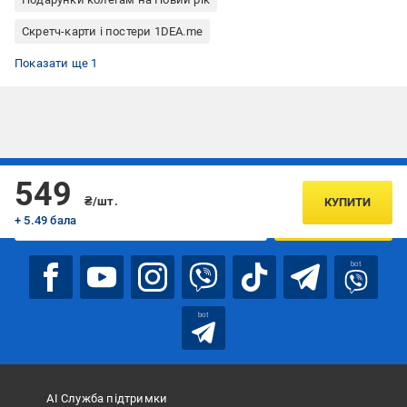
Скретч-карти і постери 1DEA.me
Скретч-карти
Показати ще 1
Підписуйтесь, щоб дізнаватись першим про акції та пропозиції
549
₴/шт.
КУПИТИ
+ 5.49 бала
ПІДПИСАТИСЯ
bot
bot
АІ Служба підтримки