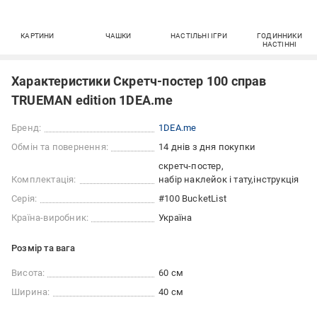
КАРТИНИ
ЧАШКИ
НАСТІЛЬНІ ІГРИ
ГОДИННИКИ
НАСТІННІ
Характеристики Скретч-постер 100 справ
TRUEMAN edition 1DEA.me
Бренд:
1DEA.me
Обмін та повернення:
14 днів з дня покупки
скретч-постер
Комплектація:
набір наклейок і тату
інструкція
Серія:
#100 BucketList
Країна-виробник:
Україна
Розмір та вага
Висота:
60 см
Ширина:
40 см