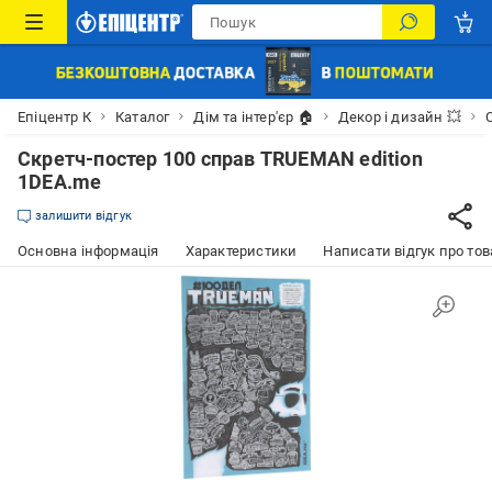
Епіцентр К
Каталог
Дім та інтер'єр 🏠
Декор і дизайн 💥
Скретч-постер 100 справ TRUEMAN edition
1DEA.me
залишити відгук
Основна інформація
Характеристики
Написати відгук про тов