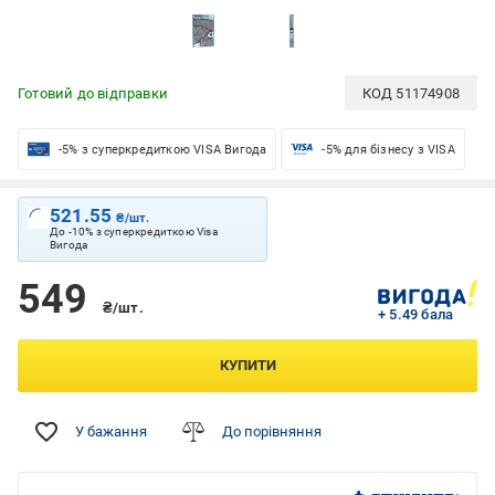
Готовий до відправки
КОД
51174908
-5% з суперкредиткою VISA Вигода
-5% для бізнесу з VISA
521.55
₴/шт.
До -10% з суперкредиткою Visa
Вигода
549
₴/шт.
+ 5.49 бала
КУПИТИ
У бажання
До порівняння