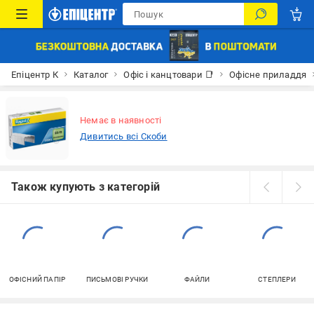
Епіцентр К
Каталог
Офіс і канцтовари 📑
Офісне приладдя
Немає в наявності
Дивитись всі Скоби
Також купують з категорій
ОФІСНИЙ ПАПІР
ПИСЬМОВІ РУЧКИ
ФАЙЛИ
СТЕПЛЕРИ