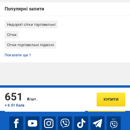
Популярні запити
Недорогі сітки торговельні
Сітки
Сітки торговельні підвісні
Сітки торговельні Альтерн
Показати ще 1
Підписуйтесь, щоб дізнаватись першим про акції та пропозиції
651
₴/шт.
КУПИТИ
+ 6.51 бала
ПІДПИСАТИСЯ
bot