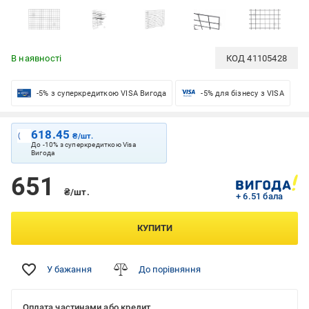
В наявності
КОД
41105428
-5% з суперкредиткою VISA Вигода
-5% для бізнесу з VISA
618.45
₴/шт.
До -10% з суперкредиткою Visa
Вигода
651
₴/шт.
+ 6.51 бала
КУПИТИ
У бажання
До порівняння
Оплата частинами або кредит