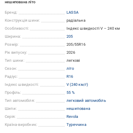
нешипована літо
Бренд:
LASSA
Конструкція шини:
радіальна
Особливості:
Індекс швидкості V – 240 км
Ширина:
205
Розмір:
205/55R16
Рік випуску:
2026
Тип шини:
легкові
Сезон:
літо
Радіус:
R16
Індекс швидкості:
V (240 км/г)
Профіль:
55 %
Тип автомобіля:
легковий автомобіль
Шипи:
нешипована
Серія:
Revola
Країна-виробник:
Туреччина