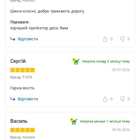
Бренд: Horizon
Шини класні, добре тримають дорогу
Переваги:
хороший протектор десь 9мм
Відповісти
0
0
Сергій
покупка понад 3 місяці тому
05.07.2026
Бренд: TOYO
Гарна якість
Відповісти
0
0
Василь
покупка менше 1 місяця томy
28.06.2026
Бренд: Horizon