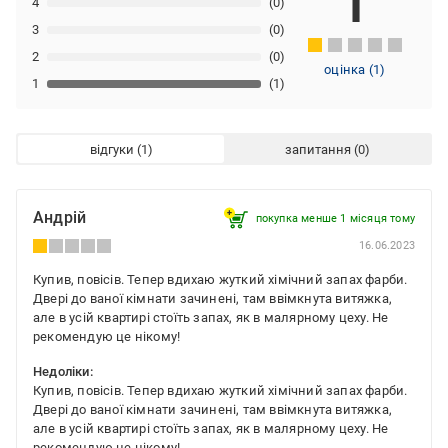
1
4
(0)
3
(0)
2
(0)
оцінка
(
1
)
1
(1)
відгуки
запитання
Андрій
покупка менше 1 місяця томy
16.06.2023
Купив, повісів. Тепер вдихаю жуткий хімічний запах фарби.
Двері до ваної кімнати зачинені, там ввімкнута витяжка,
але в усій квартирі стоїть запах, як в малярному цеху. Не
рекомендую це нікому!
Недоліки:
Купив, повісів. Тепер вдихаю жуткий хімічний запах фарби.
Двері до ваної кімнати зачинені, там ввімкнута витяжка,
але в усій квартирі стоїть запах, як в малярному цеху. Не
рекомендую це нікому!