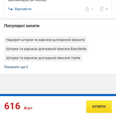
Відповісти
1
0
Популярні запити
Недорогі шторки та карнизи для ванної кімнати
Шторки та карнизи для ванної кімнати Bacchetta
Шторки та карнизи для ванної кімнати Італія
Шторки та карнизи для ванної кімнати вініл (PVC)
Шторки та карнизи для ванної кімнати 240х200
Показати ще 2
Підписуйтесь, щоб дізнаватись першим про акції та пропозиції
616
КУПИТИ
₴/шт.
ПІДПИСАТИСЯ