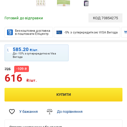
Готовий до відправки
КОД
70854275
Безкоштовна доставка
-5% з суперкредиткою VISA Вигода
в поштомати Епіцентр
585.20
₴/шт.
До -10% з суперкредиткою Visa
Вигода
-
109
₴
725
616
₴/шт.
КУПИТИ
У бажання
До порівняння