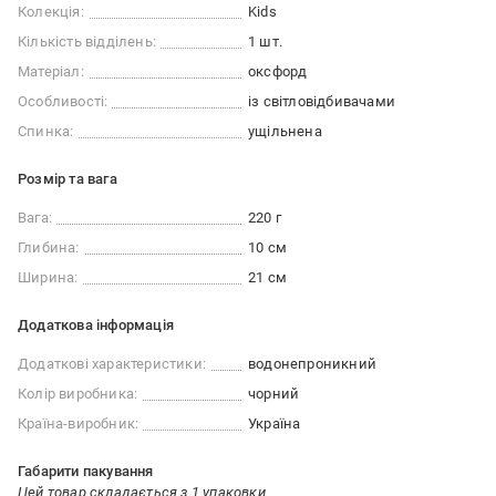
Колекція:
Kids
Кількість відділень:
1 шт.
Матеріал:
оксфорд
Особливості:
із світловідбивачами
Спинка:
ущільнена
Розмір та вага
Вага:
220 г
Глибина:
10 см
Ширина:
21 см
Додаткова інформація
Додаткові характеристики:
водонепроникний
Колір виробника:
чорний
Країна-виробник:
Україна
Габарити пакування
Цей товар складається з 1 упаковки