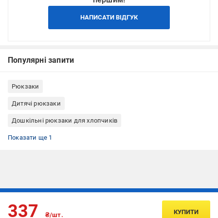
НАПИСАТИ ВІДГУК
Популярні запити
Рюкзаки
Дитячі рюкзаки
Дошкільні рюкзаки для хлопчиків
Дошкільні рюкзаки Zo-Zoo
Показати ще 1
Підписуйтесь, щоб дізнаватись першим про акції та пропозиції
337
КУПИТИ
₴/шт.