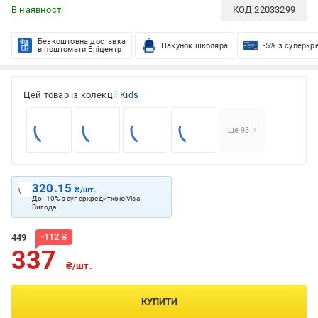
В наявності
КОД
22033299
Безкоштовна доставка
Пакунок школяра
-5% з суперкр
в поштомати Епіцентр
Цей товар із колекції
Kids
ще 93
320.15
₴/шт.
До -10% з суперкредиткою Visa
Вигода
-
112
₴
449
337
₴/шт.
КУПИТИ