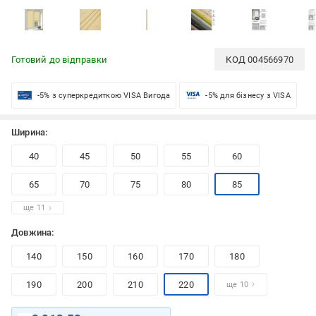
Готовий до відправки
КОД
004566970
-5% з суперкредиткою VISA Вигода
-5% для бізнесу з VISA
Ширина:
40
45
50
55
60
65
70
75
80
85
ще 11
Довжина:
140
150
160
170
180
190
200
210
220
ще 10