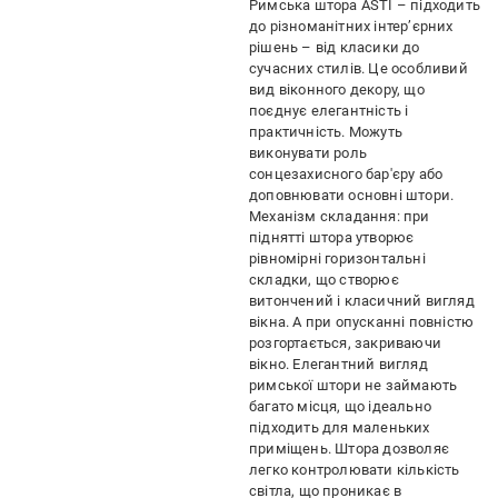
Римська штора ASTI – підходить
до різноманітних інтер’єрних
рішень – від класики до
сучасних стилів. Це особливий
вид віконного декору, що
поєднує елегантність і
практичність. Можуть
виконувати роль
сонцезахисного бар'єру або
доповнювати основні штори.
Механізм складання: при
піднятті штора утворює
рівномірні горизонтальні
складки, що створює
витончений і класичний вигляд
вікна. А при опусканні повністю
розгортається, закриваючи
вікно. Елегантний вигляд
римської штори не займають
багато місця, що ідеально
підходить для маленьких
приміщень. Штора дозволяє
легко контролювати кількість
світла, що проникає в