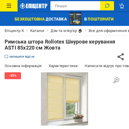
Епіцентр К
Каталог
Дім та інтер'єр 🏠
Все для оформлення 
Римська штора Rollotex Шнурове керування
ASTI 85x220 см Жовта
залишити відгук
Основна інформація
Характеристики
Написати відгук про тов