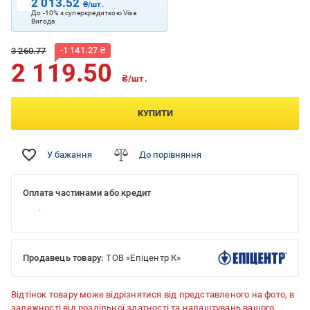
2 013.52
₴/шт.
До -10% з суперкредиткою Visa
Вигода
-
1 141.27
₴
3 260.77
2 119.50
₴/шт.
КУПИТИ
У бажання
До порівняння
Оплата частинами або кредит
Продавець товару:
ТОВ «Епіцентр К»
Відтінок товару може відрізнятися від представленого на фото, в
залежності від роздільної здатності та налаштувань вашого