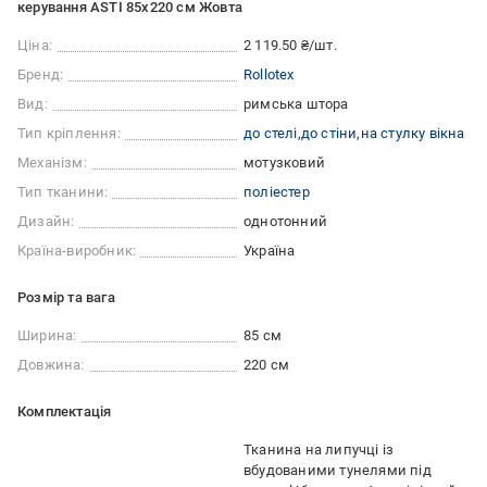
керування ASTI 85x220 см Жовта
Ціна:
2 119.50 ₴/шт.
Бренд:
Rollotex
Вид:
римська штора
Тип кріплення:
до стелі
до стіни
на стулку вікна
Механізм:
мотузковий
Тип тканини:
поліестер
Дизайн:
однотонний
Країна-виробник:
Україна
Розмір та вага
Ширина:
85 см
Довжина:
220 см
Комплектація
Тканина на липучці із
вбудованими тунелями під