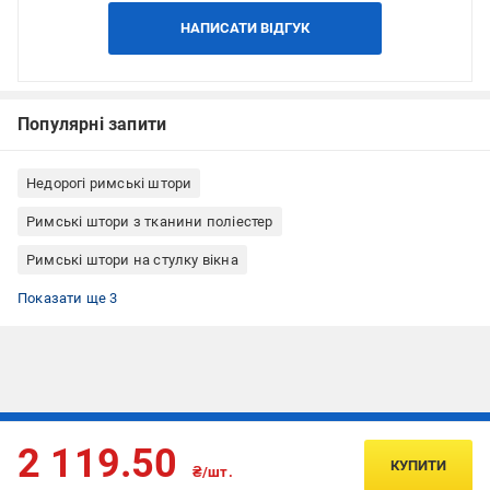
НАПИСАТИ ВІДГУК
Популярні запити
Недорогі римські штори
Римські штори з тканини поліестер
Римські штори на стулку вікна
Римські штори кріплення до стелі
Римські штори кріплення до стіни
Римські штори Rollotex
Показати ще 3
Підписуйтесь, щоб дізнаватись першим про акції та пропозиції
2 119.50
КУПИТИ
₴/шт.
ПІДПИСАТИСЯ