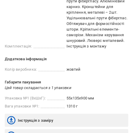
прути фібергласу. Алюмінієвий
карниз. Кронштейни для
кріплення, металеві – 2шт.
Ущільнювальні прути фіберглас.
Обтяжувач для формостійкості
штори. Кріпильні елементи-
саморізи. Механізм керування
шнуровий. Люверс металевий.
Комплектація:
Інструкція з монтажу
Додаткова інформація
Колір виробника:
жовтий
Габарити пакування
Цей товар складається з 1 упаковки
Упаковка №1 (ВхШхГ):
55x135x900 мм
Вага упаковки №1:
1310 г
Інструкція з заміру