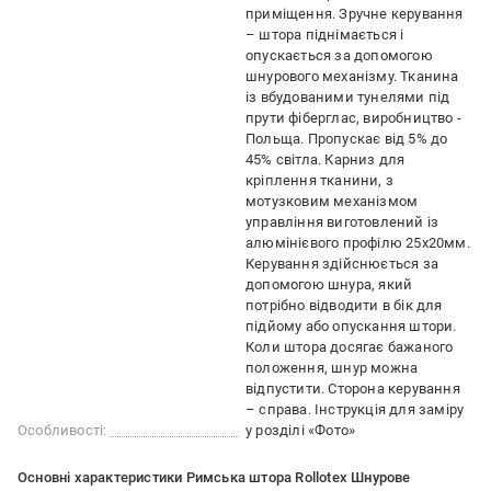
приміщення. Зручне керування
– штора піднімається і
опускається за допомогою
шнурового механізму. Тканина
із вбудованими тунелями під
прути фіберглас, виробництво -
Польща. Пропускає від 5% до
45% світла. Карниз для
кріплення тканини, з
мотузковим механізмом
управління виготовлений із
алюмінієвого профілю 25х20мм.
Керування здійснюється за
допомогою шнура, який
потрібно відводити в бік для
підйому або опускання штори.
Коли штора досягає бажаного
положення, шнур можна
відпустити. Сторона керування
– справа. Інструкція для заміру
Особливості:
у розділі «Фото»
Основні характеристики Римська штора Rollotex Шнурове