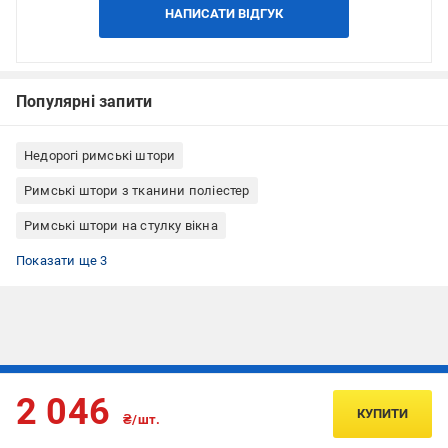
НАПИСАТИ ВІДГУК
Популярні запити
Недорогі римські штори
Римські штори з тканини поліестер
Римські штори на стулку вікна
Римські штори кріплення до стелі
Римські штори кріплення до стіни
Римські штори Rollotex
Показати ще 3
Підписуйтесь, щоб дізнаватись першим про акції та пропозиції
2 046
КУПИТИ
₴/шт.
ПІДПИСАТИСЯ