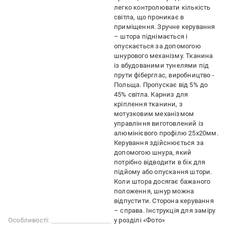
легко контролювати кількість
світла, що проникає в
приміщення. Зручне керування
– штора піднімається і
опускається за допомогою
шнурового механізму. Тканина
із вбудованими тунелями під
прути фіберглас, виробництво -
Польща. Пропускає від 5% до
45% світла. Карниз для
кріплення тканини, з
мотузковим механізмом
управління виготовлений із
алюмінієвого профілю 25х20мм.
Керування здійснюється за
допомогою шнура, який
потрібно відводити в бік для
підйому або опускання штори.
Коли штора досягає бажаного
положення, шнур можна
відпустити. Сторона керування
– справа. Інструкція для заміру
Особливості:
у розділі «Фото»