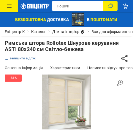
Епіцентр К
Каталог
Дім та інтер'єр 🏠
Все для оформлення 
Римська штора Rollotex Шнурове керування
ASTI 80x240 см Світло-бежева
залишити відгук
Основна інформація
Характеристики
Написати відгук про тов