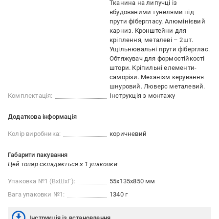
Тканина на липучці із
вбудованими тунелями під
прути фібергласу. Алюмінієвий
карниз. Кронштейни для
кріплення, металеві – 2шт.
Ущільнювальні прути фіберглас.
Обтяжувач для формостійкості
штори. Кріпильні елементи-
саморізи. Механізм керування
шнуровий. Люверс металевий.
Комплектація:
Інструкція з монтажу
Додаткова інформація
Колір виробника:
коричневий
Габарити пакування
Цей товар складається з 1 упаковки
Упаковка №1 (ВхШхГ):
55x135x850 мм
Вага упаковки №1:
1340 г
Інструкція із встановлення