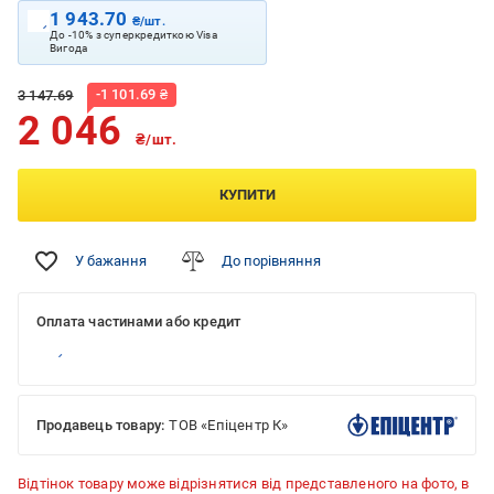
1 943.70
₴/шт.
До -10% з суперкредиткою Visa
Вигода
-
1 101.69
₴
3 147.69
2 046
₴/шт.
КУПИТИ
У бажання
До порівняння
Оплата частинами або кредит
Продавець товару:
ТОВ «Епіцентр К»
Відтінок товару може відрізнятися від представленого на фото, в