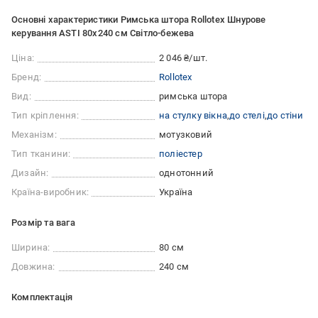
Основні характеристики Римська штора Rollotex Шнурове
керування ASTI 80x240 см Світло-бежева
Ціна:
2 046 ₴/шт.
Бренд:
Rollotex
Вид:
римська штора
Тип кріплення:
на стулку вікна
до стелі
до стіни
Механізм:
мотузковий
Тип тканини:
поліестер
Дизайн:
однотонний
Країна-виробник:
Україна
Розмір та вага
Ширина:
80 см
Довжина:
240 см
Комплектація