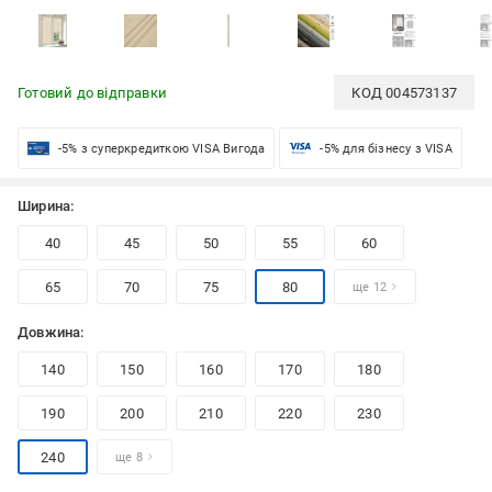
Готовий до відправки
КОД
004573137
-5% з суперкредиткою VISA Вигода
-5% для бізнесу з VISA
Ширина:
40
45
50
55
60
65
70
75
80
ще 12
Довжина:
140
150
160
170
180
190
200
210
220
230
240
ще 8