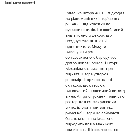
Iншi можливостi
Римська штора ASTI – підходить
до різноманітних інтер’єрних
рішень – від класики до
сучасних стилів. Це особливий
вид віконного декору, що
поєднує елегантність і
практичність. Можуть
виконувати роль
сонцезахисного бар'єру або
доповнювати основні штори.
Механізм складання: при
піднятті штора утворює
рівномірні горизонтальні
складки, що створює
витончений і класичний вигляд
вікна. А при опусканні повністю
розгортається, закриваючи
вікно. Елегантний вигляд
римської штори не займають
багато місця, що ідеально
підходить для маленьких
приміщень. Штора дозволяє