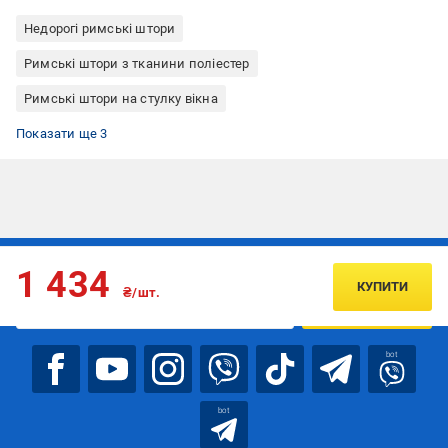
Недорогі римські штори
Римські штори з тканини поліестер
Римські штори на стулку вікна
Римські штори кріплення до стелі
Римські штори кріплення до стіни
Римські штори Rollotex
Показати ще 3
Підписуйтесь, щоб дізнаватись першим про акції та пропозиції
1 434
КУПИТИ
₴/шт.
ПІДПИСАТИСЯ
bot
bot