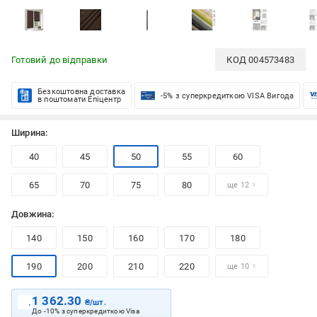
Готовий до відправки
КОД
004573483
Безкоштовна доставка
-5% з суперкредиткою VISA Вигода
в поштомати Епіцентр
Ширина:
40
45
50
55
60
65
70
75
80
ще 12
Довжина:
140
150
160
170
180
190
200
210
220
ще 10
1 362.30
₴/шт.
До -10% з суперкредиткою Visa