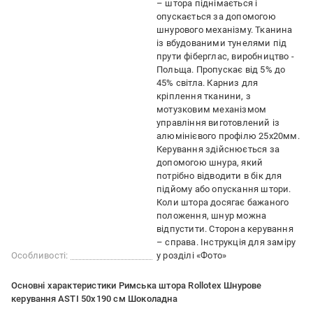
– штора піднімається і
опускається за допомогою
шнурового механізму. Тканина
із вбудованими тунелями під
прути фіберглас, виробництво -
Польща. Пропускає від 5% до
45% світла. Карниз для
кріплення тканини, з
мотузковим механізмом
управління виготовлений із
алюмінієвого профілю 25х20мм.
Керування здійснюється за
допомогою шнура, який
потрібно відводити в бік для
підйому або опускання штори.
Коли штора досягає бажаного
положення, шнур можна
відпустити. Сторона керування
– справа. Інструкція для заміру
Особливості:
у розділі «Фото»
Основні характеристики Римська штора Rollotex Шнурове
керування ASTI 50x190 см Шоколадна