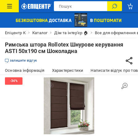
Епіцентр К
Каталог
Дім та інтер'єр 🏠
Все для оформлення 
Римська штора Rollotex Шнурове керування
ASTI 50x190 см Шоколадна
залишити відгук
Основна інформація
Характеристики
Написати відгук про тов