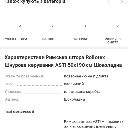
Також купують з категорій
РУЛОННІ ШТОРИ
ЖАЛЮЗІ
КАРНИЗИ
МІШКИ ДЛЯ
СМІТТЯ
Характеристики Римська штора Rollotex
Шнурове керування ASTI 50x190 см Шоколадна
Обмін та повернення:
поверненню не підлягає
Стиль:
класичний
Упаковка:
пластикова коробка
Відтінок:
Шоколадна
Iншi можливостi
Римська штора ASTI – підходить
до різноманітних інтер’єрних