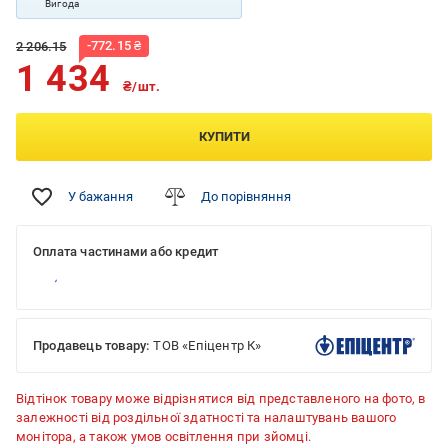
Вигода
-
772.15
₴
2 206.15
1 434
₴/шт.
КУПИТИ
У бажання
До порівняння
Оплата частинами або кредит
Продавець товару:
ТОВ «Епіцентр К»
Відтінок товару може відрізнятися від представленого на фото, в
залежності від роздільної здатності та налаштувань вашого
монітора, а також умов освітлення при зйомці.