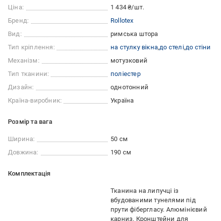
Ціна:
1 434 ₴/шт.
Бренд:
Rollotex
Вид:
римська штора
Тип кріплення:
на стулку вікна
до стелі
до стіни
Механізм:
мотузковий
Тип тканини:
поліестер
Дизайн:
однотонний
Країна-виробник:
Україна
Розмір та вага
Ширина:
50 см
Довжина:
190 см
Комплектація
Тканина на липучці із
вбудованими тунелями під
прути фібергласу. Алюмінієвий
карниз. Кронштейни для