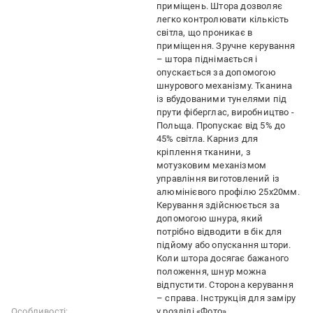
приміщень. Штора дозволяє
легко контролювати кількість
світла, що проникає в
приміщення. Зручне керування
– штора піднімається і
опускається за допомогою
шнурового механізму. Тканина
із вбудованими тунелями під
прути фіберглас, виробництво -
Польща. Пропускає від 5% до
45% світла. Карниз для
кріплення тканини, з
мотузковим механізмом
управління виготовлений із
алюмінієвого профілю 25х20мм.
Керування здійснюється за
допомогою шнура, який
потрібно відводити в бік для
підйому або опускання штори.
Коли штора досягає бажаного
положення, шнур можна
відпустити. Сторона керування
– справа. Інструкція для заміру
Особливості:
у розділі «Фото»