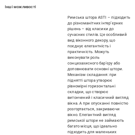
Iншi можливостi
Римська штора ASTI – підходить
до різноманітних інтер’єрних
рішень – від класики до
сучасних стилів. Це особливий
вид віконного декору, що
поєднує елегантність і
практичність. Можуть
виконувати роль
сонцезахисного бар'єру або
доповнювати основні штори.
Механізм складання: при
піднятті штора утворює
рівномірні горизонтальні
складки, що створює
витончений і класичний вигляд
вікна. А при опусканні повністю
розгортається, закриваючи
вікно. Елегантний вигляд
римської штори не займають
багато місця, що ідеально
підходить для маленьких