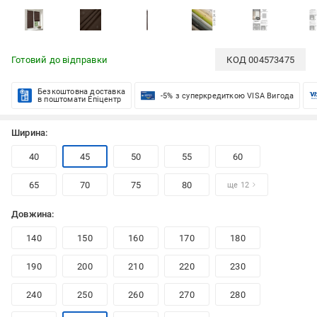
Готовий до відправки
КОД
004573475
Безкоштовна доставка
-5% з суперкредиткою VISA Вигода
в поштомати Епіцентр
Ширина:
40
45
50
55
60
65
70
75
80
ще 12
Довжина:
140
150
160
170
180
190
200
210
220
230
240
250
260
270
280