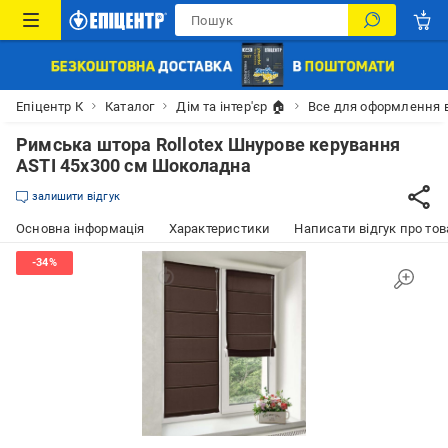
Епіцентр К
Каталог
Дім та інтер'єр 🏠
Все для оформлення 
Римська штора Rollotex Шнурове керування
ASTI 45x300 см Шоколадна
залишити відгук
Основна інформація
Характеристики
Написати відгук про тов