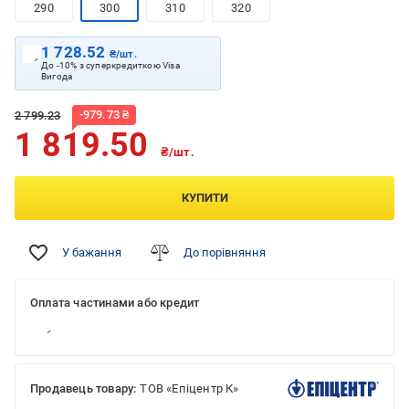
290
300
310
320
1 728.52
₴/шт.
До -10% з суперкредиткою Visa
Вигода
-
979.73
₴
2 799.23
1 819.50
₴/шт.
КУПИТИ
У бажання
До порівняння
Оплата частинами або кредит
Продавець товару:
ТОВ «Епіцентр К»