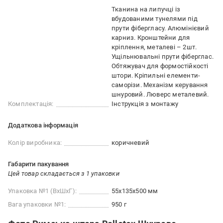
Тканина на липучці із
вбудованими тунелями під
прути фібергласу. Алюмінієвий
карниз. Кронштейни для
кріплення, металеві – 2шт.
Ущільнювальні прути фіберглас.
Обтяжувач для формостійкості
штори. Кріпильні елементи-
саморізи. Механізм керування
шнуровий. Люверс металевий.
Комплектація:
Інструкція з монтажу
Додаткова інформація
Колір виробника:
коричневий
Габарити пакування
Цей товар складається з 1 упаковки
Упаковка №1 (ВхШхГ):
55x135x500 мм
Вага упаковки №1:
950 г