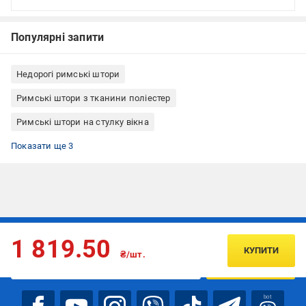
Популярні запити
Недорогі римські штори
Римські штори з тканини поліестер
Римські штори на стулку вікна
Римські штори кріплення до стелі
Римські штори кріплення до стіни
Римські штори Rollotex
Показати ще 3
Підписуйтесь, щоб дізнаватись першим про акції та пропозиції
1 819.50
КУПИТИ
₴/шт.
ПІДПИСАТИСЯ
bot