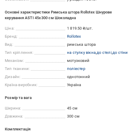
Основні характеристики Римська штора Rollotex Шнурове
керування ASTI 45x300 см Шоколадна
Ціна:
1 819.50 ₴/шт.
Бренд:
Rollotex
Вид:
римська штора
Тип кріплення:
на стулку вікна
до стелі
до стіни
Механізм:
мотузковий
Тип тканини:
поліестер
Дизайн:
однотонний
Країна-виробник:
Україна
Розмір та вага
Ширина:
45 см
Довжина:
300 см
Комплектація