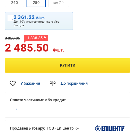
240
250
ще 7
2 361.22
₴/шт.
До -10% з суперкредиткою Visa
Вигода
-
1 338.35
₴
3 823.85
2 485.50
₴/шт.
КУПИТИ
У бажання
До порівняння
Оплата частинами або кредит
Продавець товару:
ТОВ «Епіцентр К»