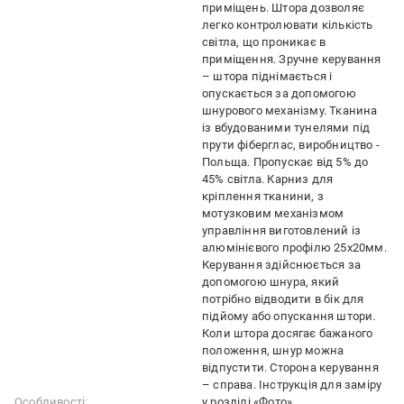
приміщень. Штора дозволяє
легко контролювати кількість
світла, що проникає в
приміщення. Зручне керування
– штора піднімається і
опускається за допомогою
шнурового механізму. Тканина
із вбудованими тунелями під
прути фіберглас, виробництво -
Польща. Пропускає від 5% до
45% світла. Карниз для
кріплення тканини, з
мотузковим механізмом
управління виготовлений із
алюмінієвого профілю 25х20мм.
Керування здійснюється за
допомогою шнура, який
потрібно відводити в бік для
підйому або опускання штори.
Коли штора досягає бажаного
положення, шнур можна
відпустити. Сторона керування
– справа. Інструкція для заміру
Особливості:
у розділі «Фото»