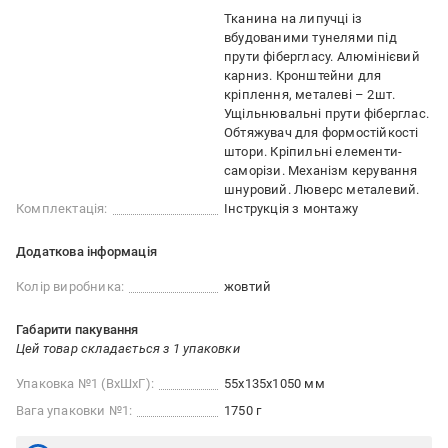
Тканина на липучці із
вбудованими тунелями під
прути фібергласу. Алюмінієвий
карниз. Кронштейни для
кріплення, металеві – 2шт.
Ущільнювальні прути фіберглас.
Обтяжувач для формостійкості
штори. Кріпильні елементи-
саморізи. Механізм керування
шнуровий. Люверс металевий.
Комплектація:
Інструкція з монтажу
Додаткова інформація
Колір виробника:
жовтий
Габарити пакування
Цей товар складається з 1 упаковки
Упаковка №1 (ВхШхГ):
55x135x1050 мм
Вага упаковки №1:
1750 г