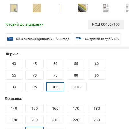
Готовий до відправки
КОД
004567103
-5% з суперкредиткою VISA Вигода
-5% для бізнесу з VISA
Ширина:
40
45
50
55
60
65
70
75
80
85
90
95
100
ще 8
Довжина:
140
150
160
170
180
190
200
210
220
230