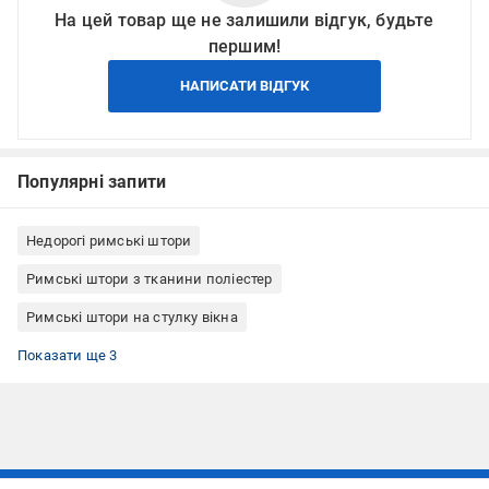
На цей товар ще не залишили відгук, будьте
першим!
НАПИСАТИ ВІДГУК
Популярні запити
Недорогі римські штори
Римські штори з тканини поліестер
Римські штори на стулку вікна
Римські штори кріплення до стелі
Римські штори кріплення до стіни
Римські штори Rollotex
Показати ще 3