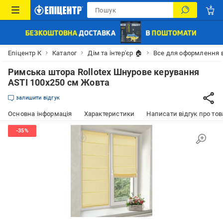
Епіцентр К
Каталог
Дім та інтер'єр 🏠
Все для оформлення 
Римська штора Rollotex Шнурове керування
ASTI 100x250 см Жовта
залишити відгук
Основна інформація
Характеристики
Написати відгук про тов