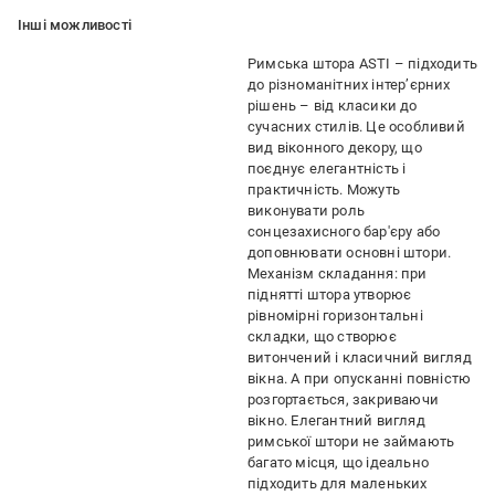
Iншi можливостi
Римська штора ASTI – підходить
до різноманітних інтер’єрних
рішень – від класики до
сучасних стилів. Це особливий
вид віконного декору, що
поєднує елегантність і
практичність. Можуть
виконувати роль
сонцезахисного бар'єру або
доповнювати основні штори.
Механізм складання: при
піднятті штора утворює
рівномірні горизонтальні
складки, що створює
витончений і класичний вигляд
вікна. А при опусканні повністю
розгортається, закриваючи
вікно. Елегантний вигляд
римської штори не займають
багато місця, що ідеально
підходить для маленьких