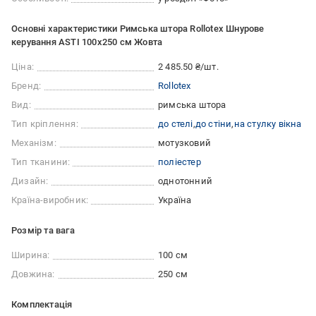
Основні характеристики Римська штора Rollotex Шнурове
керування ASTI 100x250 см Жовта
Ціна:
2 485.50 ₴/шт.
Бренд:
Rollotex
Вид:
римська штора
Тип кріплення:
до стелі
до стіни
на стулку вікна
Механізм:
мотузковий
Тип тканини:
поліестер
Дизайн:
однотонний
Країна-виробник:
Україна
Розмір та вага
Ширина:
100 см
Довжина:
250 см
Комплектація