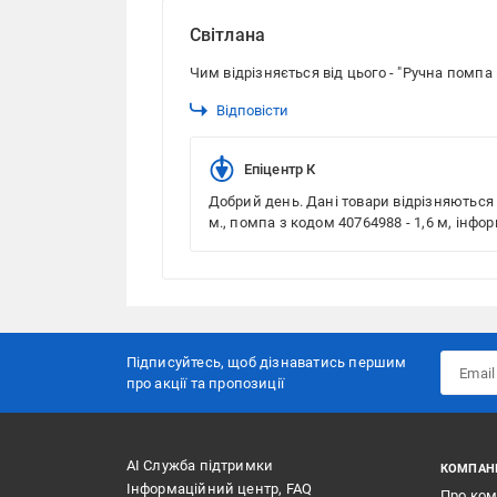
Світлана
Чим відрізняється від цього - "Ручна помпа
Відповісти
Епіцентр К
Добрий день. Дані товари відрізняютьс
м., помпа з кодом 40764988 - 1,6 м, інф
Підписуйтесь, щоб дізнаватись першим
про акції та пропозиції
АІ Служба підтримки
КОМПАН
Інформаційний центр, FAQ
Про ко