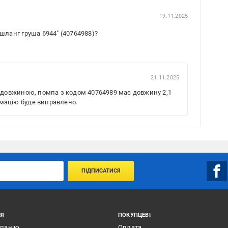
19.11.2025
 шланг груша 6944" (40764988)?
21.11.2025
я довжиною, помпа з кодом 40764989 має довжину 2,1
ормацію буде виправлено.
ПІДПИСАТИСЯ
ІЯ
ПОКУПЦЕВІ
мпанію
Оплата