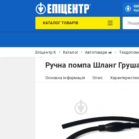
КИ
Киї
КАТАЛОГ ТОВАРІВ
Епіцентр К
Каталог
Автотовари 🚙
Техдопом
Ручна помпа Шланг Груш
Основна інформація
Опис
Характеристи