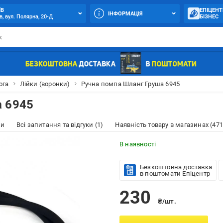
ЇВ
ЕПІЦЕНТ
ІНФОРМАЦІЯ
в, вул. Полярна, 20-Д
БІЗНЕС
ога
Лійки (воронки)
Ручна помпа Шланг Груша 6945
а 6945
ки
Всі запитання та відгуки (1)
Наявність товару в магазинах (471
В наявності
Безкоштовна доставка
в поштомати Епіцентр
230
₴/шт.