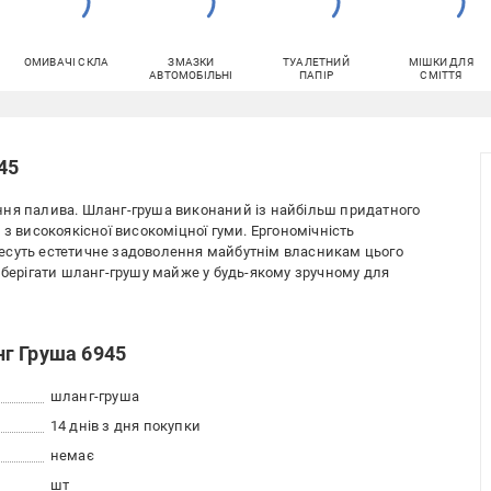
ОМИВАЧІ СКЛА
ЗМАЗКИ
ТУАЛЕТНИЙ
МІШКИ ДЛЯ
АВТОМОБІЛЬНІ
ПАПІР
СМІТТЯ
45
ння палива. Шланг-груша виконаний із найбільш придатного
 з високоякісної високоміцної гуми. Ергономічність
есуть естетичне задоволення майбутнім власникам цього
зберігати шланг-грушу майже у будь-якому зручному для
г Груша 6945
шланг-груша
14 днів з дня покупки
немає
шт