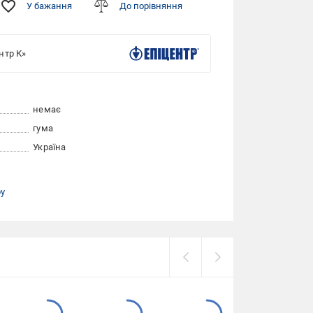
У бажання
До порівняння
нтр К»
немає
гума
Україна
ру