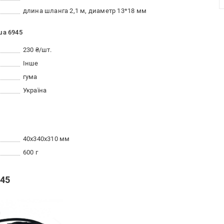
длина шланга 2,1 м, диаметр 13*18 мм
ша 6945
230 ₴/шт.
Інше
гума
Україна
40x340x310 мм
600 г
945