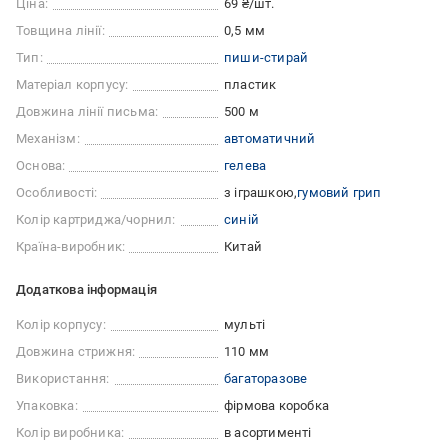
Ціна:
69 ₴/шт.
Товщина лінії:
0,5 мм
Тип:
пиши-стирай
Матеріал корпусу:
пластик
Довжина лінії письма:
500 м
Механізм:
автоматичний
Основа:
гелева
Особливості:
з іграшкою
гумовий грип
Колір картриджа/чорнил:
синій
Країна-виробник:
Китай
Додаткова інформація
Колір корпусу:
мульті
Довжина стрижня:
110 мм
Використання:
багаторазове
Упаковка:
фірмова коробка
Колір виробника:
в асортименті