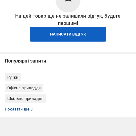
На цей товар ще не залишили відгук, будьте
першим!
НАПИСАТИ ВІДГУК
Популярні запити
Ручки
Офісне приладдя
Шкільне приладдя
Гелеві ручки
Сині письмові ручки
Ручки пиши-стирай (з чорнилами, що стираються)
Ручки ZiBi
Ручки багаторазові
Ручки автоматичні
Ручки з гумовим грипом
Ручки гелеві сині
Показати ще 8