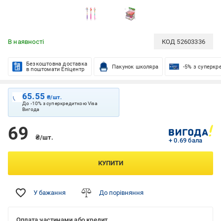
В наявності
КОД
52603336
Безкоштовна доставка
Пакунок школяра
-5% з суперкр
в поштомати Епіцентр
65.55
₴/шт.
До -10% з суперкредиткою Visa
Вигода
69
₴/шт.
+ 0.69 бала
КУПИТИ
У бажання
До порівняння
Оплата частинами або кредит