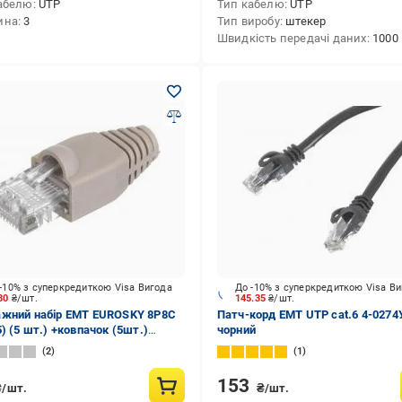
абелю
UTP
Тип кабелю
UTP
ина
3
Тип виробу
штекер
Швидкість передачі даних
1000
-10% з суперкредиткою Visa Вигода
До -10% з суперкредиткою Visa В
.80
₴/шт.
145.35
₴/шт.
жний набір EMT EUROSKY 8Р8С
Патч-корд ЕМТ UTP cat.6 4-0274
) (5 шт.) +ковпачок (5шт.)
чорний
вий
2
1
153
₴/шт.
₴/шт.