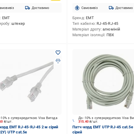
амовивіз
Доставимо
Cамовивіз
Доставимо
д
EMT
Бренд
EMT
иробу
штекер
Тип кабелю
RJ-45-RJ-45
Матеріал дроту
алюміній
Матеріал ізоляції
ПВХ
-10% з суперкредиткою Visa Вигода
До -10% з суперкредиткою Visa В
.50
₴/шт.
315.40
₴/шт.
корд ЕМТ RJ-45-RJ-45 2 м сірий
Патч-корд ЕМТ UTP RJ-45 cat.5e
02У) UTP cat.5e
сірий