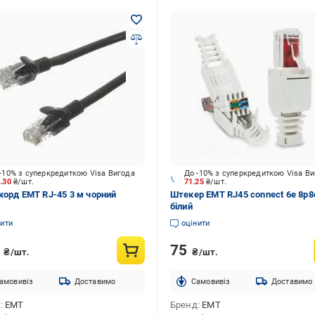
-10% з суперкредиткою Visa Вигода
До -10% з суперкредиткою Visa В
8.30
₴/шт.
71.25
₴/шт.
корд EMT RJ-45 3 м чорний
Штекер ЕМТ RJ45 connect 6е 8р8
білий
нити
оцінити
4
75
₴/шт.
₴/шт.
амовивіз
Доставимо
Cамовивіз
Доставимо
д
EMT
Бренд
EMT