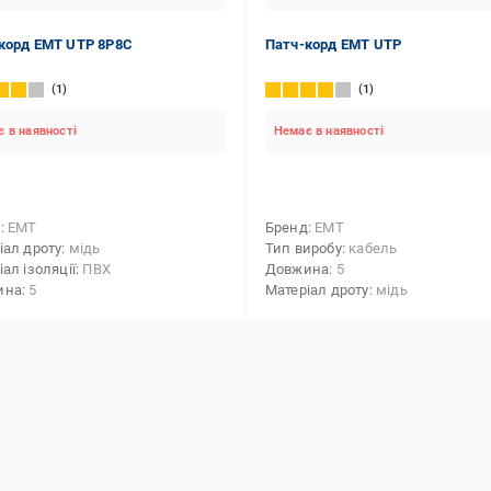
корд EMT UTP 8Р8С
Патч-корд EMT UTP
1
1
 в наявності
Немає в наявності
д
EMT
Бренд
EMT
іал дроту
мідь
Тип виробу
кабель
ал ізоляції
ПВХ
Довжина
5
ина
5
Матеріал дроту
мідь