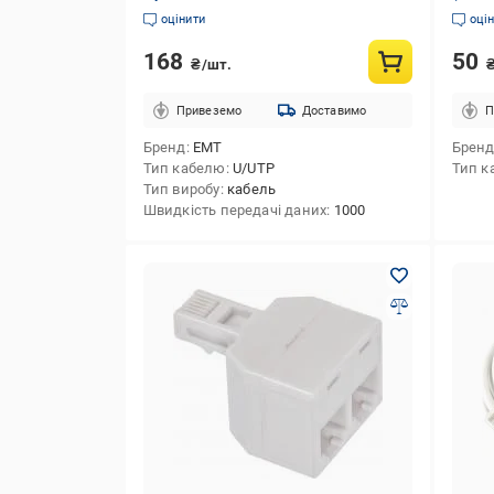
оцінити
оці
168
50
₴/шт.
Привеземо
Доставимо
П
Бренд
EMT
Брен
Тип кабелю
U/UTP
Тип к
Тип виробу
кабель
Швидкість передачі даних
1000