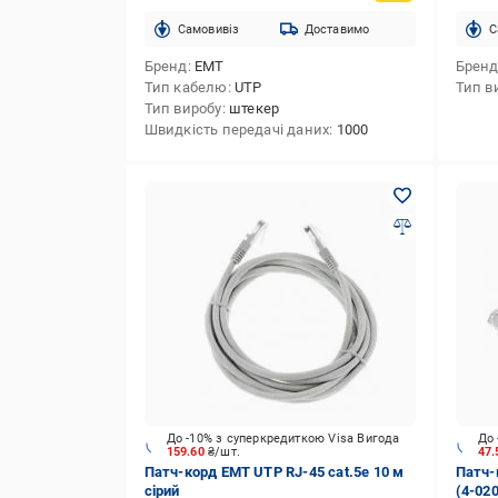
Cамовивіз
Доставимо
C
Бренд
EMT
Брен
Тип кабелю
UTP
Тип в
Тип виробу
штекер
Швидкість передачі даних
1000
До -10% з суперкредиткою Visa Вигода
До 
159.60
₴/шт.
47
Патч-корд ЕМТ UTP RJ-45 cat.5e 10 м
Патч-
сірий
(4-02