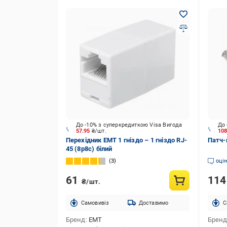
До -10% з суперкредиткою Visa Вигода
До 
57.95
₴/шт.
10
Перехідник EMT 1 гніздо – 1 гніздо RJ-
Патч-
45 (8р8с) білий
3
оці
61
11
₴/шт.
Cамовивіз
Доставимо
C
Бренд
EMT
Брен