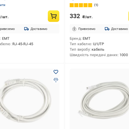
нити
1
332
₴/шт.
₴/шт.
ривеземо
Доставимо
Привеземо
Доставимо
д
EMT
Бренд
EMT
абелю
RJ-45-RJ-45
Тип кабелю
U/UTP
Тип виробу
кабель
Швидкість передачі даних
1000