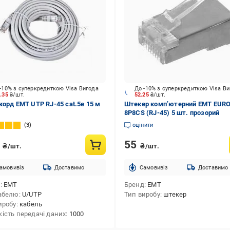
-10% з суперкредиткою Visa Вигода
До -10% з суперкредиткою Visa В
0.35
₴/шт.
52.25
₴/шт.
корд ЕМТ UTP RJ-45 cat.5e 15 м
Штекер комп’ютерний EMT EUR
8Р8СS (RJ-45) 5 шт. прозорий
3
оцінити
3
55
₴/шт.
₴/шт.
амовивіз
Доставимо
Cамовивіз
Доставимо
д
EMT
Бренд
EMT
абелю
U/UTP
Тип виробу
штекер
иробу
кабель
ість передачі даних
1000