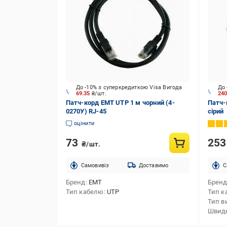
До -10% з суперкредиткою Visa Вигода
До 
69.35
₴/шт.
24
Патч-корд ЕМТ UTP 1 м чорний (4-
Патч-
0270У) RJ-45
сірий
оцінити
73
25
₴/шт.
Cамовивіз
Доставимо
C
Бренд
EMT
Брен
Тип кабелю
UTP
Тип к
Тип в
Швидк