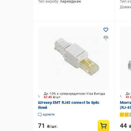
Тип виробу
перехідник
Тип к
Довж
До -10% з суперкредиткою Visa Вигода
До 
67.45
₴/шт.
41
Штекер ЕМТ RJ45 connect 5e 8р8с
Монта
білий
(RJ-45
беже
оцінити
71
44
₴/шт.