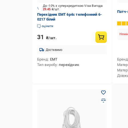
До -10% з суперкредиткою Visa Вигода
29.45
₴/шт.
Патч-
Перехідник ЕМТ 6р4с телефонний 6-
0217 білий
оцінити
Немає
31
₴/шт.
Доставимо
Бренд
EMT
Брен
Тип виробу
перехідник
Матер
Матері
Довж