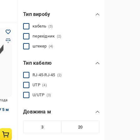
алюмомідь
(3)
чорний
(3)
Тип виробу
алюміній
(1)
кабель
(3)
перехідник
(2)
штекер
(4)
Тип кабелю
RJ-45-RJ-45
(2)
UTP
(4)
U/UTP
(3)
игода
У 5 м
Довжина м