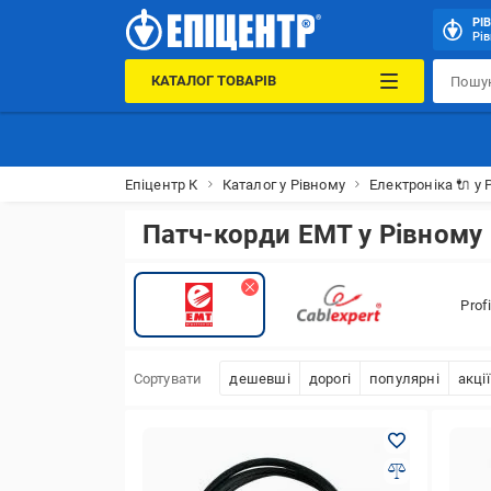
РІ
Рів
КАТАЛОГ ТОВАРІВ
Епіцентр К
Каталог у Рівному
Електроніка 🔌 у 
Патч-корди EMT у Рівному
Prof
Сортувати
дешевші
дорогі
популярні
акції