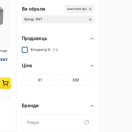
Ви обрали
очистити всі
бренд:
EMT
Продавець
Епіцентр К
(13)
игода
OSKY
Ціна
Бренди