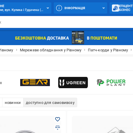
ВНЕ
ЕПІЦЕНТ
ІНФОРМАЦІЯ
не, вул. Кулика і Гудачека (Макарова), 17
БІЗНЕС
Рівному
Мережеве обладнання у Рівному
Патч-корди у Рівному
ix
новинки
доступно для самовивозу