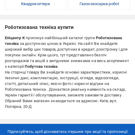
Квадрокоптери
Газонокосарка-робот
Роботизована техніка купити
Епіцентр К
пропонує найбільший каталог групи
Роботизована
техніка
за доступною ціною
в Україні. На сайті Ви знайдете
широкий вибір цих товарів, доступних в кредит, розстрочку і для
покупки онлайн. Крім цього, тут представлено безліч
розпродажів та акцій з вигідними знижками на весь асортимент
з категорії
Побутова техніка
.
На сторінці товару Ви знайдете основні характеристики, корисні
технічні дані, комплектацію, інструкції, огляди, відеоогляди,
статті, детальний опис, якісні фото і корисні відгуки на
Роботизована техніка . Дізнаєтеся реальну наявність на складі,
термін гарантії і обслуговування, зможете замовити доставку .
Обраний Вами магазин знаходиться за адресою: Київ, вул.
Полярна, 20-Д
Підписуйтесь, щоб дізнаватись першим про акції та пропозиції