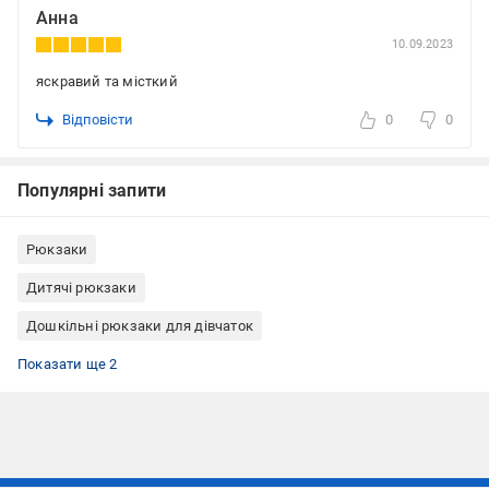
Анна
10.09.2023
яскравий та місткий
Відповісти
0
0
Популярні запити
Рюкзаки
Дитячі рюкзаки
Дошкільні рюкзаки для дівчаток
Дошкільні рюкзаки для хлопчиків
Дошкільні рюкзаки Supercute
Показати ще 2