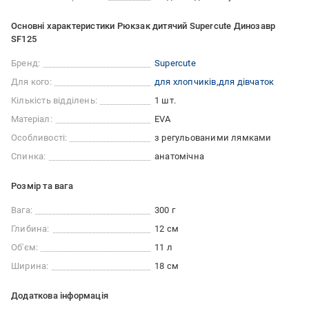
Основні характеристики Рюкзак дитячий Supercute Динозавр
SF125
Бренд:
Supercute
Для кого:
для хлопчиків
для дівчаток
Кількість відділень:
1 шт.
Матеріал:
EVA
Особливості:
з регульованими лямками
Спинка:
анатомічна
Розмір та вага
Вага:
300 г
Глибина:
12 см
Об'єм:
11 л
Ширина:
18 см
Додаткова інформація