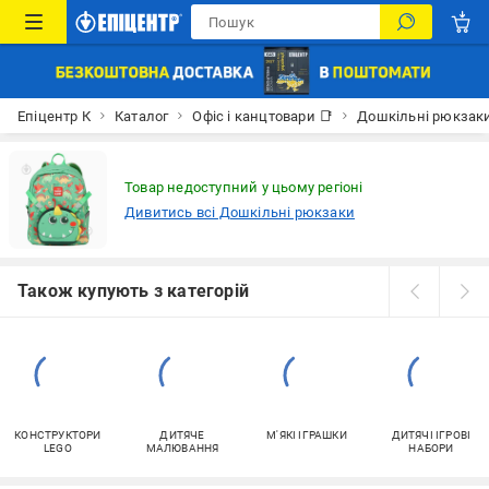
Епіцентр К
Каталог
Офіс і канцтовари 📑
Дошкільні рюкзак
Товар недоступний у цьому регіоні
Дивитись всі Дошкільні рюкзаки
Також купують з категорій
КОНСТРУКТОРИ
ДИТЯЧЕ
М'ЯКІ ІГРАШКИ
ДИТЯЧІ ІГРОВІ
LEGO
МАЛЮВАННЯ
НАБОРИ