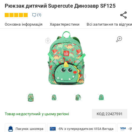
Рюкзак дитячий Supercute Динозавр SF125
1
Основна інформація
Характеристики
Всі запитання та відгуки
Товар недоступний у цьому регіоні
КОД
22427591
Пакунок школяра
-5% з суперкредиткою VISA Вигода
-5