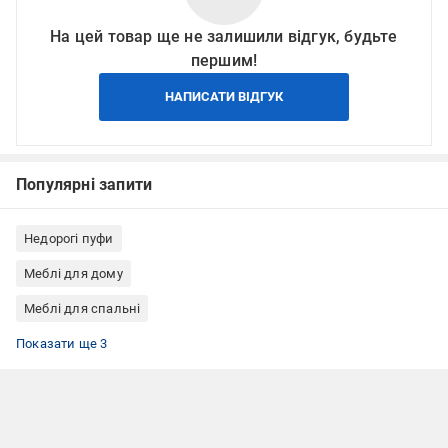
На цей товар ще не залишили відгук, будьте
першим!
НАПИСАТИ ВІДГУК
Популярні запити
Недорогі пуфи
Меблі для дому
Меблі для спальні
Меблі для передпокою
Пуф сірий
Пуфи Меблі Прогрес
Показати ще 3