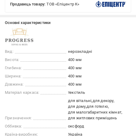
Продавець товару:
ТОВ «Епіцентр К»
Основні характеристики
Вид:
нерозкладні
Висота:
400 мм
Глибина:
400 мм
Ширина:
400 мм
Довжина:
400 мм
Матеріал каркаса:
текстиль
для вітальні
для декору
для дому
для готелю
для малогабаритних кімнат
Призначення:
для житлових приміщень
Оббивка:
оксфорд
Країна-виробник:
Україна