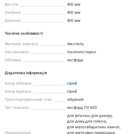
Висота:
400 мм
Глибина:
400 мм
Ширина:
400 мм
Технічні особливості
Матеріал каркаса:
текстиль
Наповнювач:
пінополістирол
Оббивка:
оксфорд
Додаткова інформація
Колір оббивки:
сірий
Колір каркаса:
сірий
Транспортувальний стан:
зібраний
Тип тканини:
оксфорд ПУ 600
для вітальні
для декору
для дому
для готелю
для малогабаритних кімнат
Призначення:
для житлових приміщень