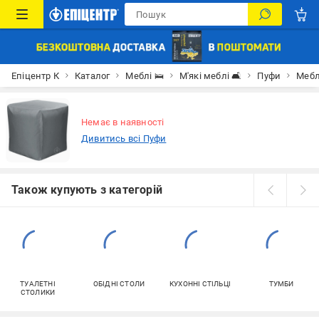
Епіцентр К
Каталог
Меблі 🛌
М'які меблі 🛋
Пуфи
Мебл
Немає в наявності
Дивитись всі Пуфи
Також купують з категорій
ТУАЛЕТНІ
ОБІДНІ СТОЛИ
КУХОННІ СТІЛЬЦІ
ТУМБИ
СТОЛИКИ