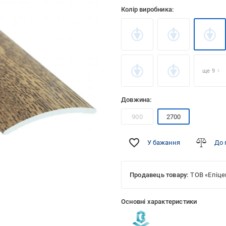
Колір виробника:
ще 9
Довжина:
900
2700
У бажання
До 
Продавець товару:
ТОВ «Епіце
Основні характеристики