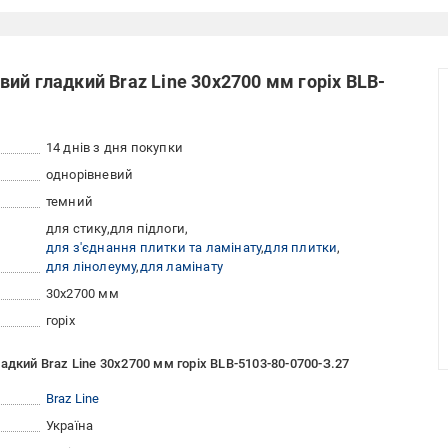
ий гладкий Braz Line 30х2700 мм горіх BLB-
14 днів з дня покупки
однорівневий
темний
для стику
для підлоги
для з'єднання плитки та ламінату
для плитки
для лінолеуму
для ламінату
30х2700 мм
горіх
адкий Braz Line 30х2700 мм горіх BLB-5103-80-0700-З.27
Braz Line
Україна