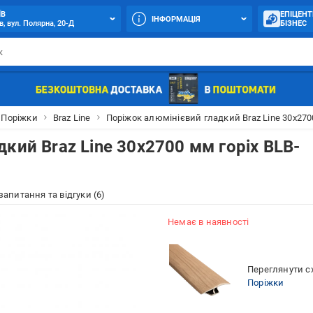
ЇВ
ЕПІЦЕНТ
ІНФОРМАЦІЯ
в, вул. Полярна, 20-Д
БІЗНЕС
Поріжки
Braz Line
Поріжок алюмінієвий гладкий Braz Line 30х2700
кий Braz Line 30х2700 мм горіх BLB-
 запитання та відгуки (6)
Немає в наявності
Переглянути сх
Поріжки