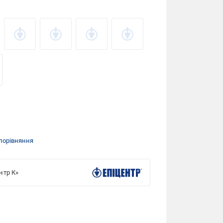
порівняння
нтр К»