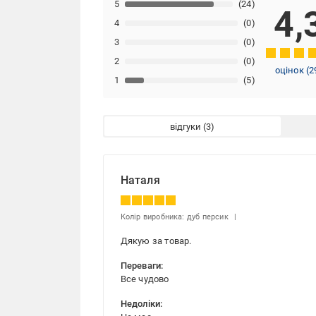
5
(24)
4,
4
(0)
3
(0)
2
(0)
оцінок
(
2
1
(5)
відгуки
Наталя
Колір виробника: дуб персик
Дякую за товар.
Переваги:
Все чудово
Недоліки: