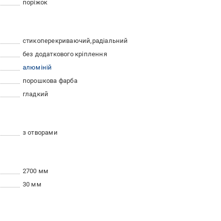
поріжок
стикоперекриваючий
радіальний
без додаткового кріплення
алюміній
порошкова фарба
гладкий
з отворами
2700 мм
30 мм