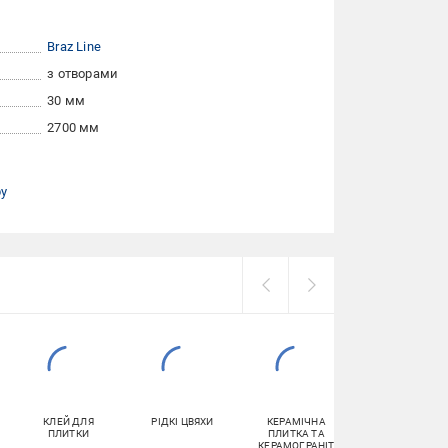
Braz Line
з отворами
30 мм
2700 мм
ру
КЛЕЙ ДЛЯ
РІДКІ ЦВЯХИ
КЕРАМІЧНА
ҐРУНТОВКА
ПЛИТКИ
ПЛИТКА ТА
КЕРАМОГРАНІТ