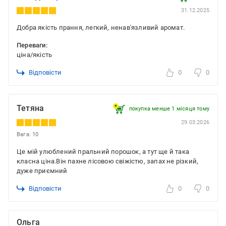
31.12.2025
Добра якість прання, легкий, ненав'язливий аромат.
Переваги:
ціна/якість
Відповісти
0
0
Тетяна
покупка менше 1 місяця томy
29.03.2026
Вага: 10
Це мій улюблений пральний порошок, а тут ще й така
класна ціна.Він пахне лісовою свіжістю, запах не різкий,
дуже приємний
Відповісти
0
0
Ольга