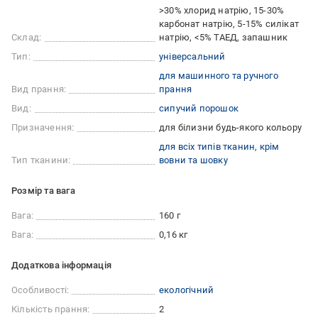
>30% хлорид натрію, 15-30%
карбонат натрію, 5-15% силікат
Склад:
натрію, <5% ТАЕД, запашник
Тип:
універсальний
для машинного та ручного
Вид прання:
прання
Вид:
сипучий порошок
Призначення:
для білизни будь-якого кольору
для всіх типів тканин, крім
Тип тканини:
вовни та шовку
Розмір та вага
Вага:
160 г
Вага:
0,16 кг
Додаткова інформація
Особливості:
екологічний
Кількість прання:
2