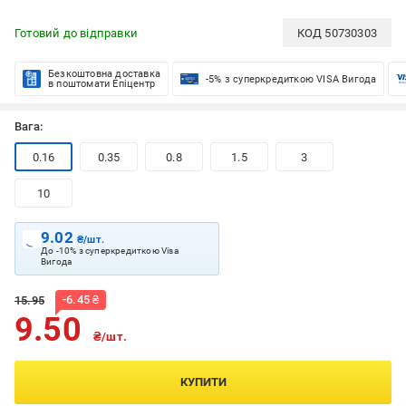
Готовий до відправки
КОД
50730303
Безкоштовна доставка
-5% з суперкредиткою VISA Вигода
в поштомати Епіцентр
Вага:
0.16
0.35
0.8
1.5
3
10
9.02
₴/шт.
До -10% з суперкредиткою Visa
Вигода
-
6.45
₴
15.95
9.50
₴/шт.
КУПИТИ