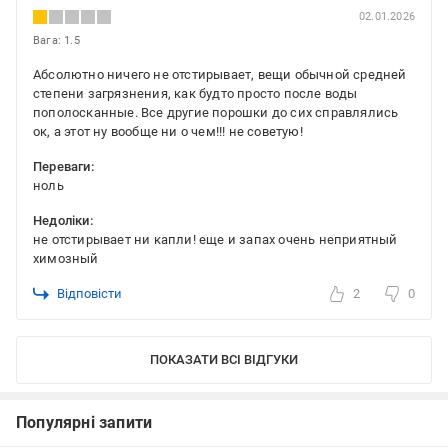
02.01.2026
Вага: 1.5
Абсолютно ничего не отстирывает, вещи обычной средней
степени загрязнения, как будто просто после воды
пополосканные. Все другие порошки до сих справлялись
ок, а этот ну вообще ни о чем!!! не советую!
Переваги:
ноль
Недоліки:
не отстирывает ни капли! еще и запах очень неприятный
химозный
Відповісти
2
0
ПОКАЗАТИ ВСІ ВІДГУКИ
Популярні запити