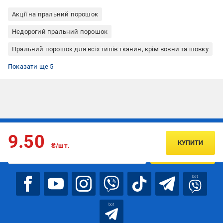
Акції на пральний порошок
Недорогий пральний порошок
Пральний порошок для всіх типів тканин, крім вовни та шовку
Екологічний пральний порошок
Сухий пральний порошок
Пральний порошок Grunwald
Пральний порошок універсальний
Пральний порошок для машинного та ручного прання
Показати ще 5
Підписуйтесь, щоб дізнаватись першим про акції та пропозиції
9.50
КУПИТИ
₴/шт.
ПІДПИСАТИСЯ
bot
bot