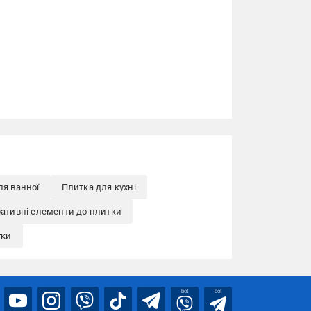
ля ванної
Плитка для кухні
ативні елементи до плитки
тки
bot
bot