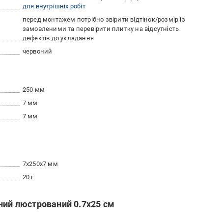
для внутрішніх робіт
перед монтажем потрібно звірити відтінок/розмір із
замовленими та перевірити плитку на відсутність
дефектів до укладання
червоний
250 мм
7 мм
7 мм
7x250x7 мм
20 г
ний люстрований 0.7x25 см