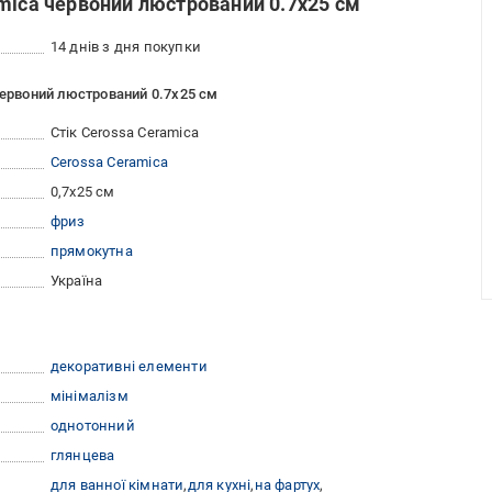
mica червоний люстрований 0.7x25 см
14 днів з дня покупки
червоний люстрований 0.7x25 см
Стік Cerossa Ceramica
Cerossa Ceramica
0,7x25 см
фриз
прямокутна
Україна
декоративні елементи
мінімалізм
однотонний
глянцева
для ванної кімнати
для кухні
на фартух