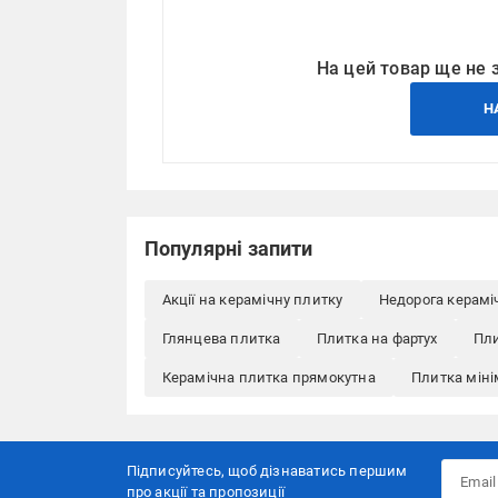
На цей товар ще не 
Н
Популярні запити
Акції на керамічну плитку
Недорога керамі
Глянцева плитка
Плитка на фартух
Пли
Керамічна плитка прямокутна
Плитка міні
Підписуйтесь, щоб дізнаватись першим
про акції та пропозиції