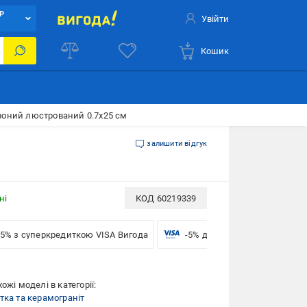
Р
Увійти
Кошик
рвоний люстрований 0.7x25 см
залишити відгук
ні
КОД
60219339
-5% з суперкредиткою VISA Вигода
-5% для бізнесу з VISA
ожі моделі в категорії:
тка та керамограніт