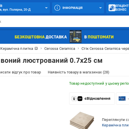
ЇВ
ЕПІЦЕНТ
ІНФОРМАЦІЯ
в, вул. Полярна, 20-Д
БІЗНЕС
Керамічна плитка 🔳
Cerossa Ceramica
Стік Cerossa Ceramica че
ервоний люстрований 0.7x25 см
исати відгук про товар
Наявність товару в магазинах (28)
Товар недоступний у цьому регіо
Переглянути сх
Керамічна пли