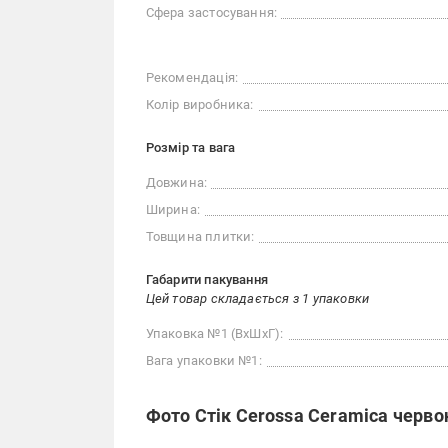
Сфера застосування:
Рекомендація:
Колір виробника:
Розмір та вага
Довжина:
Ширина:
Товщина плитки:
Габарити пакування
Цей товар складається з 1 упаковки
Упаковка №1 (ВхШхГ):
Вага упаковки №1:
Фото Стік Cerossa Ceramica черво