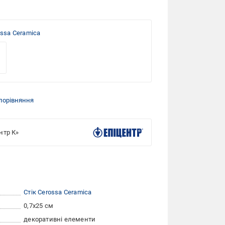
ossa Ceramica
порівняння
нтр К»
Стік Cerossa Ceramica
0,7x25 см
декоративні елементи