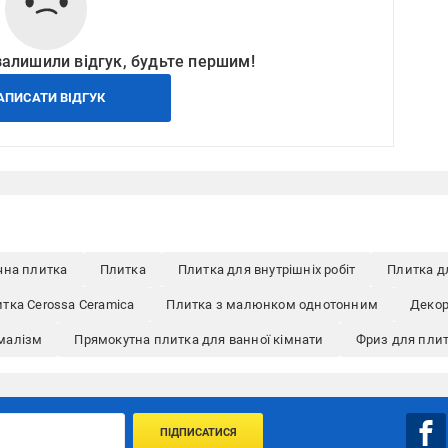
залишили відгук, будьте першим!
АПИСАТИ ВІДГУК
чна плитка
Плитка
Плитка для внутрішніх робіт
Плитка д
тка Cerossa Ceramica
Плитка з малюнком однотонним
Декор
малізм
Прямокутна плитка для ванної кімнати
Фриз для пли
ПІДПИСАТИСЯ