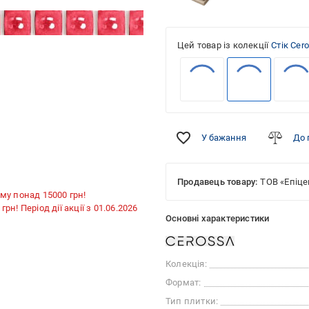
Цей товар із колекції
Стік Cer
У бажання
До 
Продавець товару:
ТОВ «Епіце
му понад 15000 грн!
н! Період дії акції з 01.06.2026
Основні характеристики
Колекція:
Формат:
Тип плитки: