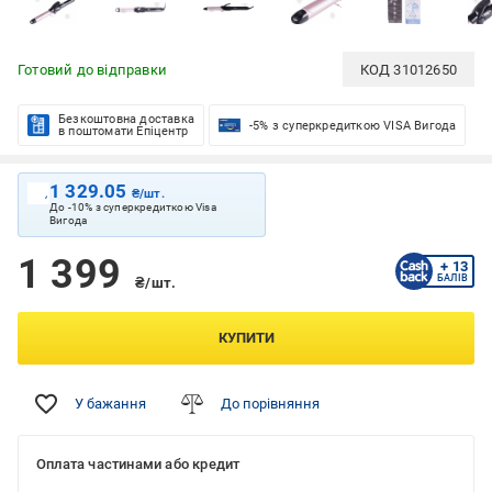
Готовий до відправки
КОД
31012650
Безкоштовна доставка
-5% з суперкредиткою VISA Вигода
в поштомати Епіцентр
1 329.05
₴/шт.
До -10% з суперкредиткою Visa
Вигода
1 399
+ 13
БАЛІВ
₴/шт.
КУПИТИ
У бажання
До порівняння
Оплата частинами або кредит