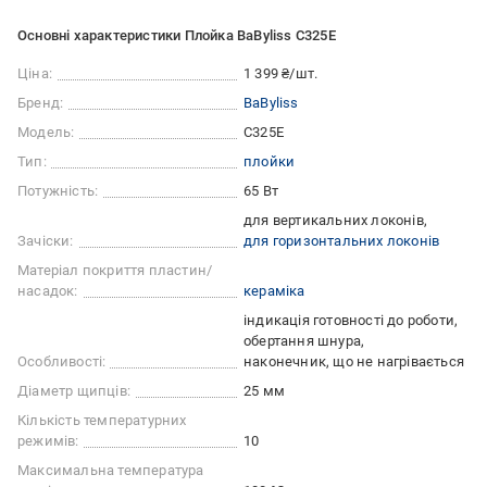
Основні характеристики Плойка BaByliss C325E
Ціна:
1 399 ₴/шт.
Бренд:
BaByliss
Модель:
C325E
Тип:
плойки
Потужність:
65 Вт
для вертикальних локонів
Зачіски:
для горизонтальних локонів
Матеріал покриття пластин/
насадок:
кераміка
індикація готовності до роботи
обертання шнура
Особливості:
наконечник, що не нагрівається
Діаметр щипців:
25 мм
Кількість температурних
режимів:
10
Максимальна температура