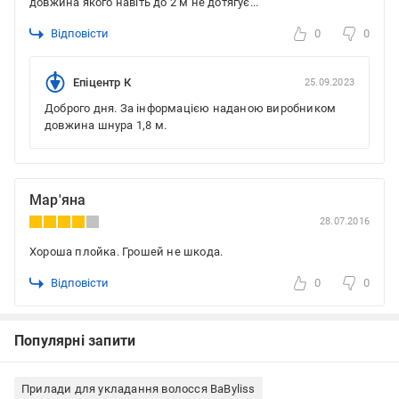
довжина якого навіть до 2 м не дотягує...
Відповісти
0
0
Епіцентр К
25.09.2023
Доброго дня. За інформацією наданою виробником
довжина шнура 1,8 м.
Мар'яна
28.07.2016
Хороша плойка. Грошей не шкода.
Відповісти
0
0
Популярні запити
Прилади для укладання волосся BaByliss