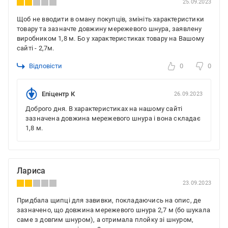
25.09.2023
Щоб не вводити в оману покупців, змініть характеристики
товару та зазначте довжину мережевого шнура, заявлену
виробником 1,8 м. Бо у характеристиках товару на Вашому
сайті - 2,7м.
Відповісти
0
0
Епіцентр К
26.09.2023
Доброго дня. В характеристиках на нашому сайті
зазначена довжина мережевого шнура і вона складає
1,8 м.
Лариса
23.09.2023
Придбала щипці для завивки, покладаючись на опис, де
зазначено, що довжина мережевого шнура 2,7 м (бо шукала
саме з довгим шнуром), а отримала плойку зі шнуром,