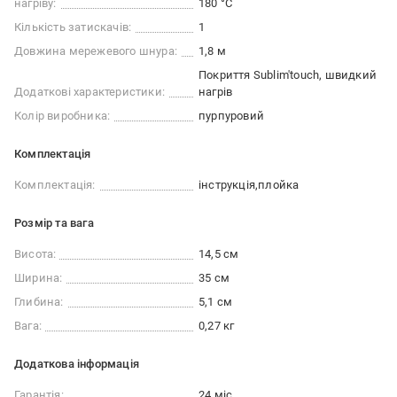
нагріву:
180 °C
Кількість затискачів:
1
Довжина мережевого шнура:
1,8 м
Покриття Sublim'touch, швидкий
Додаткові характеристики:
нагрів
Колір виробника:
пурпуровий
Комплектація
Комплектація:
інструкція
плойка
Розмір та вага
Висота:
14,5 см
Ширина:
35 см
Глибина:
5,1 см
Вага:
0,27 кг
Додаткова інформація
Гарантія:
24 міс.