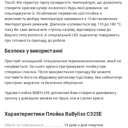
Touch. Він гарантує гарну провідність температури, що дозволить
створити красиві кучері на волоссі будь-якої довжини, не
пошкоджуючи їх. Особливою перевагою цієї плойки є
можливість вибору температури завивання з 10 встановлених
температурних режимів. Діапазон коливається від 110 до 180 °С,
тому Ви самі визначите ступінь нагріву, відповідну саме до
Вашого типу волосся. А спеціальний LED-індикатор повідомить
про готовність приладу до роботи.
Безпека у використанні
Пристрій оснащений спеціальним термонаконечником, який не
нагрівається. За нього зручно притримувати плойку при
створенні локона. Після використання приладу Ви можете
поставити його на вбудовану металеву підставку, яка забезпечує
пристрою акуратне та безпечне зберігання.
Чудова плойка BABYLISS допоможе Вам створити дивовижну
зачіску у домашніх умовах не гірше, ніж в салоні краси.
Характеристики Плойка BaByliss C325E
Обмін та повернення:
14 днів з дня покупки