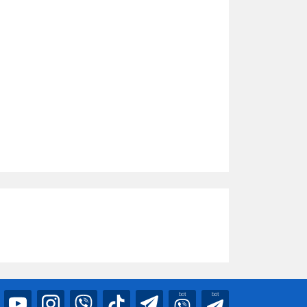
bot
bot