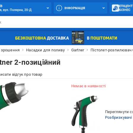
ЇВ
ЕПІЦЕНТ
ІНФОРМАЦІЯ
в, вул. Полярна, 20-Д
БІЗНЕС
а зрошення
Насадки для поливу
Gartner
Пістолет-розпилювач 
tner 2-позиційний
исати відгук про товар
Немає в наявності
Переглянути сх
Розбризкувачі