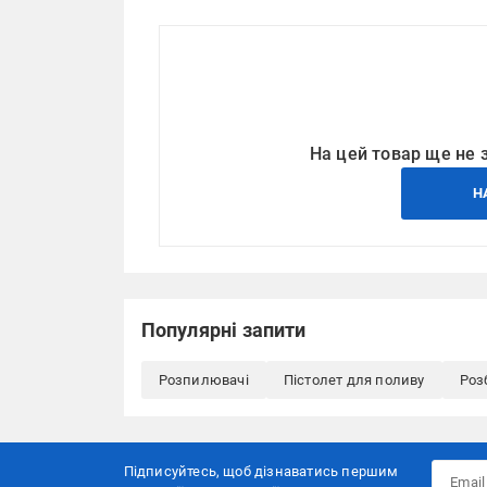
На цей товар ще не 
Н
Популярні запити
Розпилювачі
Пістолет для поливу
Роз
Підписуйтесь, щоб дізнаватись першим