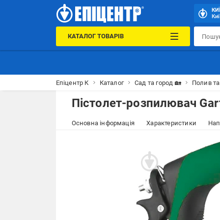
КИ
Киї
КАТАЛОГ ТОВАРІВ
Епіцентр К
Каталог
Сад та город 🏡
Полив т
Пістолет-розпилювач Gar
Основна інформація
Характеристики
Нап