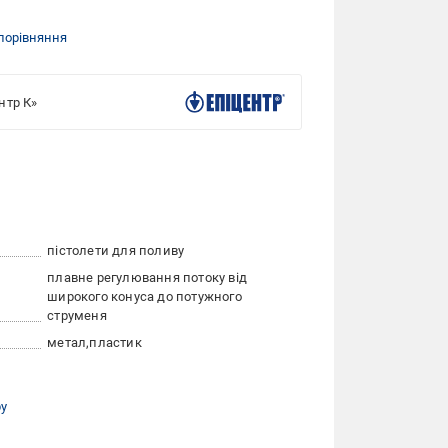
порівняння
нтр К»
пістолети для поливу
плавне регулювання потоку від
широкого конуса до потужного
струменя
метал
пластик
ру