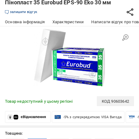
Пінопласт 35 Eurobud EPS-90 Eko 30 мм
залишити відгук
Основна інформація
Характеристики
Написати відгук про тов
Товар недоступний у цьому регіоні
КОД
90603642
-5% з суперкредиткою VISA Вигода
-
Товщина: