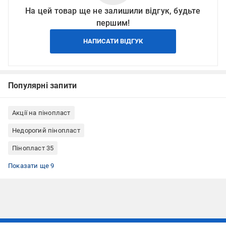
На цей товар ще не залишили відгук, будьте
першим!
НАПИСАТИ ВІДГУК
Популярні запити
Акції на пінопласт
Недорогий пінопласт
Пінопласт 35
Пінопласт для теплоізоляції
Пінопласт для підлоги
Пінопласт для стін
Пінопласт білий
Пінопласт 30 мм
Пінопласт для утеплення фасаду
Пінопласт Eurobud
Пінопласт під стяжку
Пінопласт для підвалу
Показати ще 9