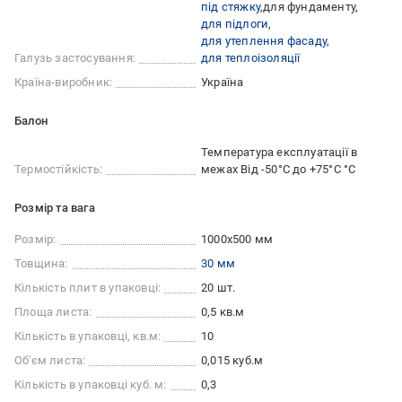
під стяжку
для фундаменту
для підлоги
для утеплення фасаду
Галузь застосування:
для теплоізоляції
Країна-виробник:
Україна
Балон
Температура експлуатації в
Термостійкість:
межах Від -50°С до +75°С °С
Розмір та вага
Розмір:
1000x500 мм
Товщина:
30 мм
Кількість плит в упаковці:
20 шт.
Площа листа:
0,5 кв.м
Кількість в упаковці, кв.м:
10
Об'єм листа:
0,015 куб.м
Кількість в упаковці куб. м:
0,3