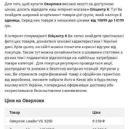
Для того, щоб купити
Оверлоки
високої якості за доступною
ціною, досить відвідати наш інтернет-магазин
Епіцентр К
. Тут Ви
знайдете широкий асортимент товарів цієї групи, який налічує
2
одиниць
. Серед них товари з низькими цінами
від 10699 до 14199
грн.
В інтернет-гіпермаркеті
Епіцентр К
Ви легко знайдете оригінальні
фото цих товарів, дізнаєтеся основні характеристики і технічні
дані. Крім цього, на сайті можна почитати корисні відгуки від
покупців. Також тут можна ознайомитися з цікавими статтями з
різних тем і подивитися відеоогляди на найбільш затребувані
товари категорії
. Для покупця регулярно проводяться акції,
розпродажі та знижки з безліччю вигідних позицій. Купуючи у
нас, Ви отримаєте сертифікований товар з офіційною гарантією
від виробника, зможете забрати його в Києві або в будь-якому
іншому місті України, попередньо оформивши доставку або
скориставшися безкоштовним самовивозом.
Ціни на Оверлоки
Товар
Ціна
Оверлок Leader VS 325D
9 358 ₴