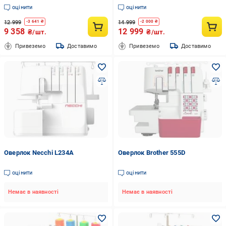
оцінити
оцінити
12 999
14 999
-
3 641
₴
-
2 000
₴
9 358
12 999
₴/шт.
₴/шт.
Привеземо
Доставимо
Привеземо
Доставимо
Оверлок Necchi L234A
Оверлок Brother 555D
оцінити
оцінити
Немає в наявності
Немає в наявності