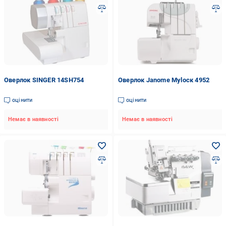
Оверлок SINGER 14SH754
Оверлок Janome Mylоск 4952
оцінити
оцінити
Немає в наявності
Немає в наявності