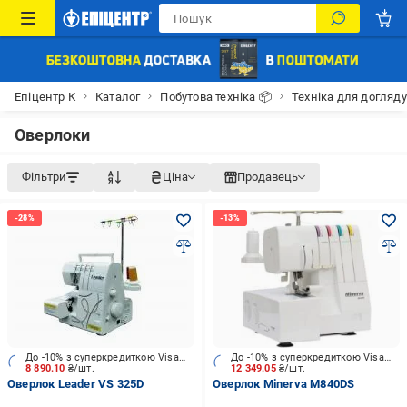
Епіцентр К
Каталог
Побутова техніка 📦
Техніка для догляду
Оверлоки
Фільтри
Ціна
Продавець
До -10% з суперкредиткою Visa Вигода
До -10% з суперкредиткою Visa Вигода
8 890.10
₴/шт.
12 349.05
₴/шт.
Оверлок Leader VS 325D
Оверлок Minerva M840DS