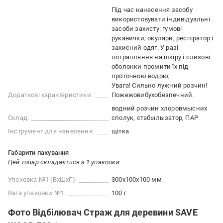
Під час нанесення засобу
використовувати індивідуальні
засоби захисту: гумові
рукавички, окуляри, респіратор і
захисний одяг. У разі
потрапляння на шкіру і слизові
оболонки промити їх під
проточною водою
Увага! Сильно лужний розчин!
Додаткові характеристики:
Пожежовибухобезпечний.
водний розчин хлоровмысних
Склад:
сполук, стабылызатор, ПАР
Інструмент для нанесення:
щітка
Габарити пакування
Цей товар складається з 1 упаковки
Упаковка №1 (ВхШхГ):
300x100x100 мм
Вага упаковки №1:
100 г
Фото Відбілювач Страж для деревини SAVE