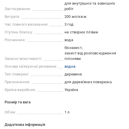
для внутрішніх та зовнішніх
Застосування:
робіт
Витрата:
200 мл/кв.м
Час повного висихання:
3 год
Ступінь блиску:
не створює плівки
Розчинник:
вода
біозахист
захист від розповсюдження
Захисні властивості:
плісняви
Основа зв'язуючої речовини:
водна
Тип поверхні:
деревина
Призначення:
для дерев'яних поверхонь
Країна-виробник:
Україна
Розмір та вага
Об'єм:
1 л
Додаткова інформація