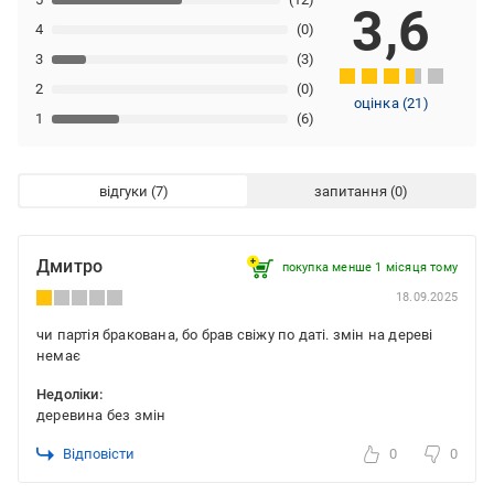
3,6
4
(0)
3
(3)
2
(0)
оцінка
(
21
)
1
(6)
відгуки
запитання
Дмитро
покупка менше 1 місяця томy
18.09.2025
чи партія бракована, бо брав свіжу по даті. змін на дереві
немає
Недоліки:
деревина без змін
Відповісти
0
0