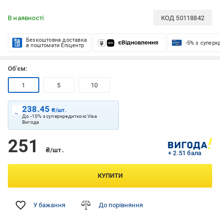
В наявності
КОД
50118842
Безкоштовна доставка
-5% з супер
в поштомати Епіцентр
Об'єм:
1
5
10
238.45
₴/шт.
До -10% з суперкредиткою Visa
Вигода
251
₴/шт.
+ 2.51 бала
КУПИТИ
У бажання
До порівняння