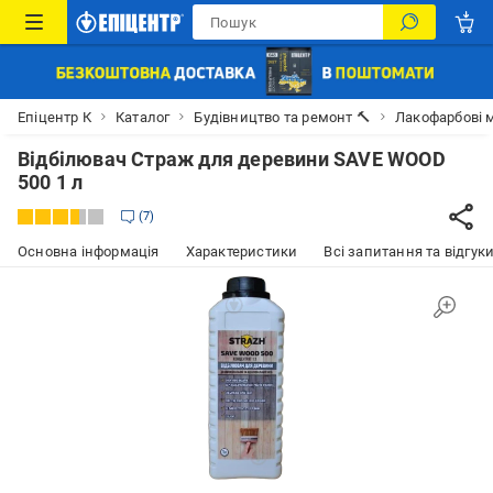
Епіцентр К
Каталог
Будівництво та ремонт 🔨
Лакофарбові м
Відбілювач Страж для деревини SAVE WOOD
500 1 л
7
Основна інформація
Характеристики
Всі запитання та відгуки