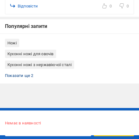
Відповісти
0
0
Популярні запити
Ножі
Кухонні ножі для овочів
Кухонні ножі з нержавіючої сталі
Кухонні ножі Fiskars
Картоплечистки
Показати ще 2
Підписуйтесь, щоб дізнаватись першим про акції та пропозиції
Немає в наявності
ПІДПИСАТИСЯ