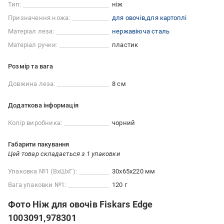
Тип:
ніж
Призначення ножа:
для овочів
для картоплі
Матеріал леза:
нержавіюча сталь
Матеріал ручки:
пластик
Розмір та вага
Довжина леза:
8 см
Додаткова інформація
Колір виробника:
чорний
Габарити пакування
Цей товар складається з 1 упаковки
Упаковка №1 (ВхШхГ):
30x65x220 мм
Вага упаковки №1:
120 г
Фото Ніж для овочів Fiskars Edge
1003091,978301