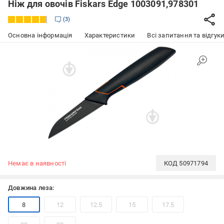
Ніж для овочів Fiskars Edge 1003091,978301
3
Основна інформація
Характеристики
Всі запитання та відгуки
Немає в наявності
КОД
50971794
Довжина леза:
8
12
12.5
15
17.5