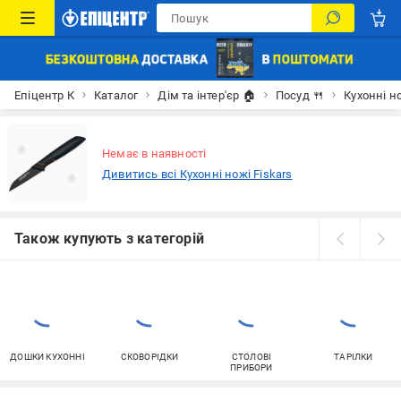
Епіцентр К
Каталог
Дім та інтер'єр 🏠
Посуд 🍴
Кухонні н
Немає в наявності
Дивитись всі Кухонні ножі Fiskars
Також купують з категорій
ДОШКИ КУХОННІ
СКОВОРІДКИ
СТОЛОВІ
ТАРІЛКИ
ПРИБОРИ