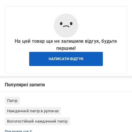
На цей товар ще не залишили відгук, будьте
першим!
НАПИСАТИ ВІДГУК
Популярні запити
Папір
Наждачний папір в рулонах
Вологостійкий наждачний папір
Наждачний папір по лаку
Наждачний папір INDASA
Наждачний папір на поролоні
Показати ще 3