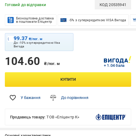
Готовий до відправки
КОД
20535941
Безкоштовна доставка
-5% з суперкредиткою VISA Вигода
в поштомати Епіцентр
99.37
₴/пог. м
До -10% з суперкредиткою Visa
Вигода
104.60
₴/пог. м
+ 1.04 бала
КУПИТИ
У бажання
До порівняння
Продавець товару:
ТОВ «Епіцентр К»
Основні характеристики