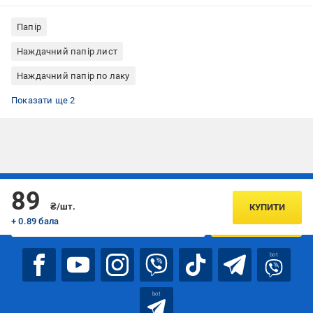
Папір
Наждачний папір лист
Наждачний папір по лаку
Скотч-брайт
Наждачний папір INDASA
Показати ще 2
Підписуйтесь, щоб дізнаватись першим про акції та пропозиції
89
₴/шт.
КУПИТИ
+ 0.89 бала
ПІДПИСАТИСЯ
bot
bot