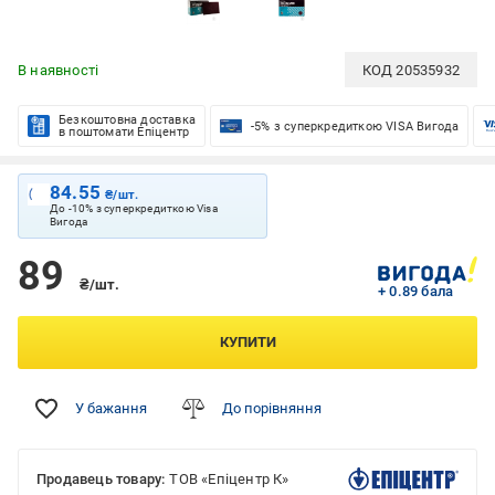
В наявності
КОД
20535932
Безкоштовна доставка
-5% з суперкредиткою VISA Вигода
в поштомати Епіцентр
84.55
₴/шт.
До -10% з суперкредиткою Visa
Вигода
89
₴/шт.
+ 0.89 бала
КУПИТИ
У бажання
До порівняння
Продавець товару:
ТОВ «Епіцентр К»