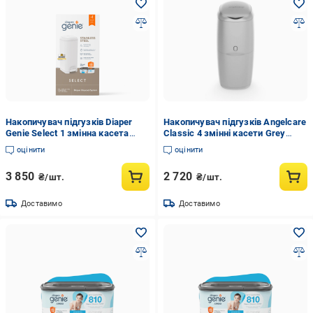
Накопичувач підгузків Diaper
Накопичувач підгузків Angelcare
Genie Select 1 змінна касета
Classic 4 змінні касети Grey
(DGSG-1XL0
(AD8000-GR-4)
оцінити
оцінити
3 850
2 720
₴/шт.
₴/шт.
Доставимо
Доставимо