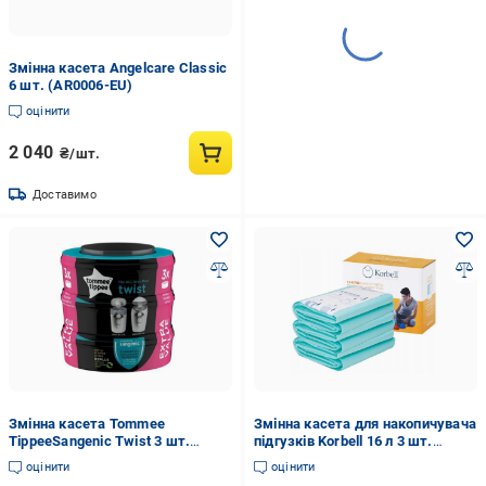
Змінна касета Angelcare Classic
6 шт. (AR0006-EU)
оцінити
2 040
₴/шт.
Доставимо
Змінна касета Tommee
Змінна касета для накопичувача
TippeeSangenic Twist 3 шт.
підгузків Korbell 16 л 3 шт.
(TT0128)
(270592-15-3)
оцінити
оцінити