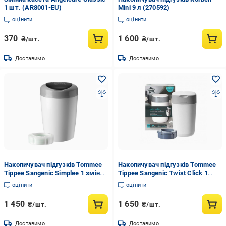
1 шт. (AR8001-EU)
Mini 9 л (270592)
оцінити
оцінити
370
1 600
₴/шт.
₴/шт.
Доставимо
Доставимо
Накопичувач підгузків Tommee
Накопичувач підгузків Tommee
Tippee Sangenic Simplee 1 змінна
Tippee Sangenic Twist Click 1
касета Білий (TT0070)
змінна касета Білий (TT0294)
оцінити
оцінити
1 450
1 650
₴/шт.
₴/шт.
Доставимо
Доставимо