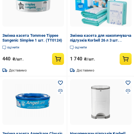
Змінна касета Tommee Tippee
Змінна касета для накопичувача
Sangenic Simplee 1 шт. (TT0124)
підгузків Korbell 26 л 3 шт.
(270592-26-3)
оцінити
оцінити
440
1 740
₴/шт.
₴/шт.
Доставимо
Доставимо
Змінна касета Angelcare Classic
Накопичувач підгузків Korbell