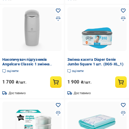
Накопичувач підгузників
Змінна касета Diaper Genie
Angelcare Classic 1 змінна
Jumbo Square 1 шт. (DGS-XL_1)
касета Grey (AD8000-GR-1)
оцінити
оцінити
1 700
1 900
₴/шт.
₴/шт.
Доставимо
Доставимо