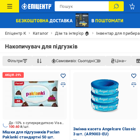
Епіцентр К
Каталог
Дім та інтер'єр 🏠
Інвентар для прибир
Накопичувач для підгузків
Фільтри
Самовивіз:
Сьогодні
Ціна
До -10% з суперкредиткою Visa Вигода
100.60
₴/шт.
Змінна касета Angelcare Classic
Мішки для підгузників Paclan
3 шт. (AR9003-EU)
Paklanki стандартні 50 шт.