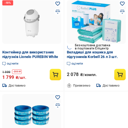
Безкоштовна доставка
в поштомати Епіцентр
Контейнер для використаних
Вкладиші для кошика для
підгузків Lionelo PUREBIN White
підгузників Korbell 26 л 3 шт.
оцінити
оцінити
1 999
-
200
₴
2 078
₴/компл.
1 799
₴/шт.
Доставимо
Привеземо
Доставимо