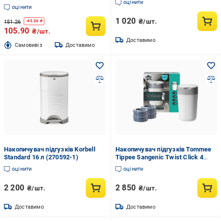
оцінити
оцінити
1 020
₴/шт.
151.26
-
45.36
₴
105.90
₴/шт.
Доставимо
Cамовивіз
Доставимо
Накопичувач підгузків Korbell
Накопичувач підгузків Tommee
Standard 16 л (270592-1)
Tippee Sangenic Twist Click 4
змінні касети (TT0110)
оцінити
оцінити
2 200
2 850
₴/шт.
₴/шт.
Доставимо
Доставимо