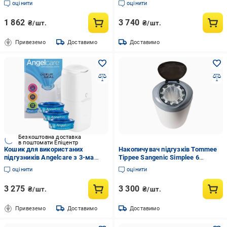
оцінити
оцінити
1 862
3 740
₴/шт.
₴/шт.
Привеземо
Доставимо
Доставимо
Безкоштовна доставка
в поштомати Епіцентр
Кошик для використаних
Накопичувач підгузків Tommee
підгузників Angelcare з 3-ма
Tippee Sangenic Simplee 6
вкладками Білий
змінних касет Білий (TT0372)
оцінити
оцінити
3 275
3 300
₴/шт.
₴/шт.
Привеземо
Доставимо
Доставимо