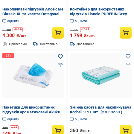
Накопичувач підгузків Angelcare
Контейнер для використаних
Classic XL та касета Octagonal
підгузків Lionelo PUREBIN Grey
до 210 підгузків (33864284)
оцінити
оцінити
5 100
1 999
-
800
₴
-
200
₴
4 300
1 799
₴/шт.
₴/шт.
Привеземо
Доставимо
Доставимо
Пакетики для використаних
Змінна касета для накопичувача
підгузків ароматизовані Akuku
Korbell 9 л 1 шт. (270592-91)
A0002
оцінити
оцінити
189
-
40
₴
360
₴/шт.
149
₴/уп.