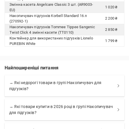
Змінна касета Angelcare Classic 3 шт. (AR9003-
1 020 ₴
EU)
Накопичувач підгузків Korbell Standard 16 л
2 200 ₴
(270592-1)
Накопичувач підгузків Tommee Tippee Sangenic
2 850 ₴
Twist Click 4 змінні касети (TT0110)
Контейнер для використаних підгузків Lionelo
1 799 ₴
PUREBIN White
Найпоширеніші питання
→ Які недорогі товари в групі Накопичувач для
підгузків?
→ Які товари купити в 2026 році в групі Накопичувач
для підгузків?