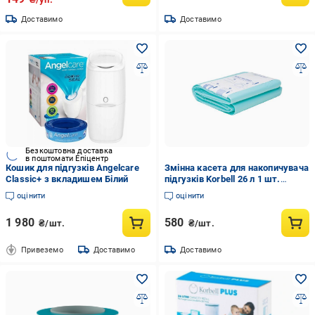
Доставимо
Доставимо
Безкоштовна доставка
в поштомати Епіцентр
Кошик для підгузків Angelcare
Змінна касета для накопичувача
Classic+ з вкладишем Білий
підгузків Korbell 26 л 1 шт.
(270592-26-1)
оцінити
оцінити
1 980
580
₴/шт.
₴/шт.
Привеземо
Доставимо
Доставимо