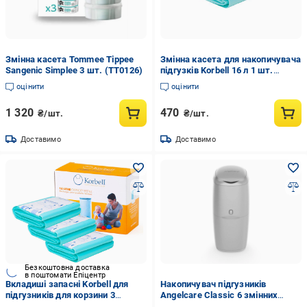
Змінна касета Tommee Tippee
Змінна касета для накопичувача
Sangenic Simplee 3 шт. (TT0126)
підгузків Korbell 16 л 1 шт.
(270592-15-1)
оцінити
оцінити
1 320
470
₴/шт.
₴/шт.
Доставимо
Доставимо
Безкоштовна доставка
в поштомати Епіцентр
Вкладиші запасні Korbell для
Накопичувач підгузників
підгузників для корзини 3
Angelcare Classic 6 змінних
пакети 16 л (2377148434)
касет Grey (AD8000-GR-6)