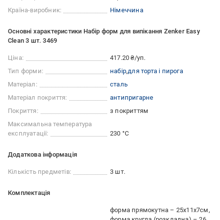
Країна-виробник:
Німеччина
Основні характеристики Набір форм для випікання Zenker Easy
Clean 3 шт. 3469
Ціна:
417.20 ₴/уп.
Тип форми:
набір
для торта і пирога
Матеріал:
сталь
Матеріал покриття:
антипригарне
Покриття:
з покриттям
Максимальна температура
експлуатації:
230 °С
Додаткова інформація
Кількість предметів:
3 шт.
Комплектація
форма прямокутна – 25х11х7см
форма кругла (розкладна) – 26