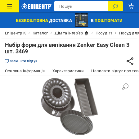
Епіцентр К
Каталог
Дім та інтер'єр 🏠
Посуд 🍴
Посуд для
Набір форм для випікання Zenker Easy Clean 3
шт. 3469
залишити відгук
Основна інформація
Характеристики
Написати відгук про тов