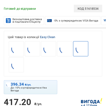
Готовий до відправки
КОД
51618534
Безкоштовна доставка
-5% з суперкредиткою VISA Вигода
в поштомати Епіцентр
Цей товар із колекції
Easy Clean
396.34
₴/уп.
До -10% з суперкредиткою Visa
Вигода
417.20
₴/уп.
+ 4.17 бала