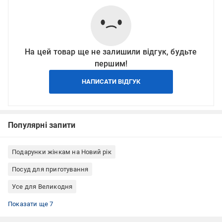
На цей товар ще не залишили відгук, будьте
першим!
НАПИСАТИ ВІДГУК
Популярні запити
Подарунки жінкам на Новий рік
Посуд для приготування
Усе для Великодня
Форми для випічки Zenker
Форми для випічки торта і пирога
Сталеві форми для випічки
Форми для торта і пирога сталеві
Форми для випічки Німеччина
Форми для випічки набір
Антипригарні форми для випічки
Показати ще 7