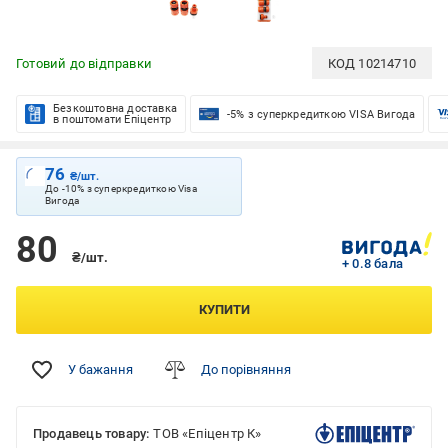
Готовий до відправки
КОД
10214710
Безкоштовна доставка
-5% з суперкредиткою VISA Вигода
в поштомати Епіцентр
76
₴/шт.
До -10% з суперкредиткою Visa
Вигода
80
₴/шт.
+ 0.8 бала
КУПИТИ
У бажання
До порівняння
Продавець товару:
ТОВ «Епіцентр К»