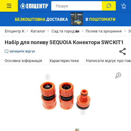
Епіцентр К
Каталог
Сад та город 🏡
Полив та зрошення
З
Набір для поливу SEQUOIA Конектори SWCKIT1
залишити відгук
Основна інформація
Характеристики
Написати відгук про тов